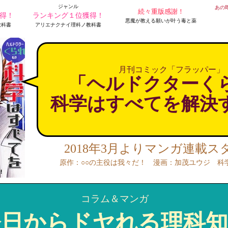
ジャンル
あの
続々重版感謝！
得！
ランキング１位獲得！
悪魔が教える願いが叶う毒と薬
教科書
アリエナクナイ理科ノ教科書
月刊コミック「フラッパー」
「ヘルドクターく
科学はすべてを解決
2018年3月よりマンガ
連載ス
原作：○○の主役は我々だ！ 漫画：加茂ユウジ 科
コラム＆マンガ
今日からドヤれる理科知