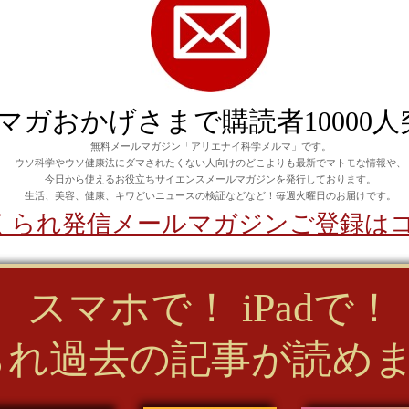
マガおかげさまで購読者10000人
無料メールマガジン「
アリエナイ科学メルマ
」です。
ウソ科学やウソ健康法にダマされたくない人向けのどこよりも最新でマトモな情報や、
今日から使えるお役立ちサイエンスメールマガジンを発行しております。
生活、美容、健康、キワどいニュースの検証などなど！毎週火曜日のお届けです。
 くられ発信メールマガジンご登録は
スマホで！ iPadで！
られ過去の記事が読め