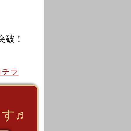
突破！
コチラ
ます
♬