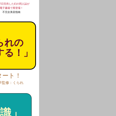
即日完売した幻の同人誌が
電子書籍で再登場！
不完全美容指南
られの
する！」
タート！
学監修：くられ
識」