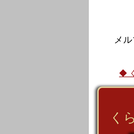
メル
◆
く