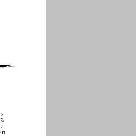
エン
学監
学チ
され