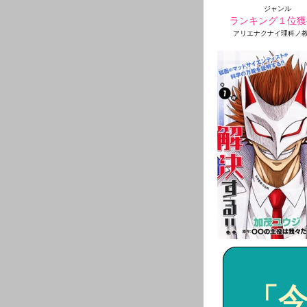
ジャンル
ランキング１位獲
アリエナクナイ理科ノ
「