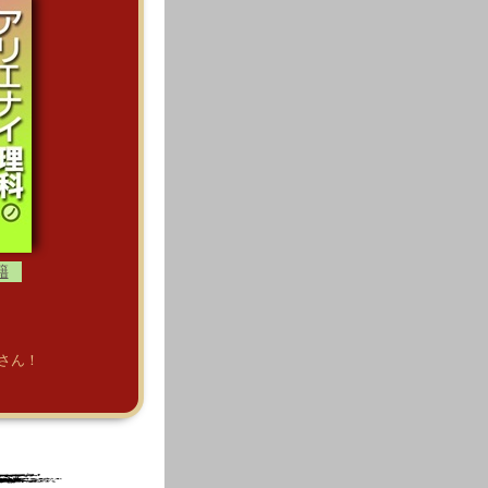
籍
さん！