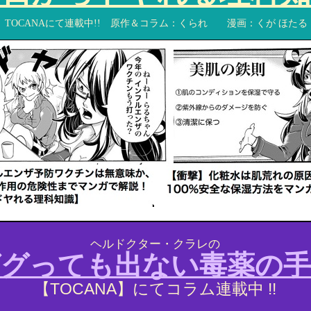
TOCANAにて連載中!! 原作＆コラム：くられ 漫画：くが ほたる
ヘルドクター・クラレの
ググっても出ない毒薬の手
TOCANA】にてコラム連載中 !!
【