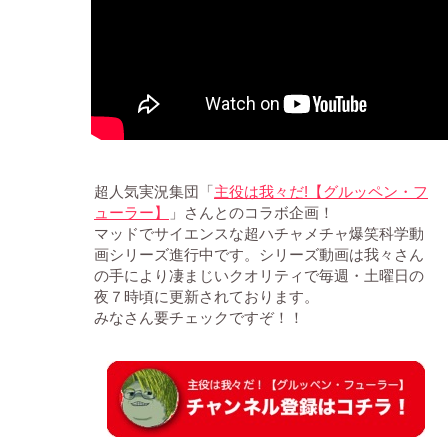
!【グルッペン・フ
超人気実況集団「
主役は我々だ
ューラー】
」さんとのコラボ企画！
マッドでサイエンスな超ハチャメチャ爆笑科学動
画シリーズ進行中です。シリーズ動画は我々さん
の手により凄まじいクオリティで毎週・土曜日の
夜７時頃に更新されております。
みなさん要チェックですぞ！！