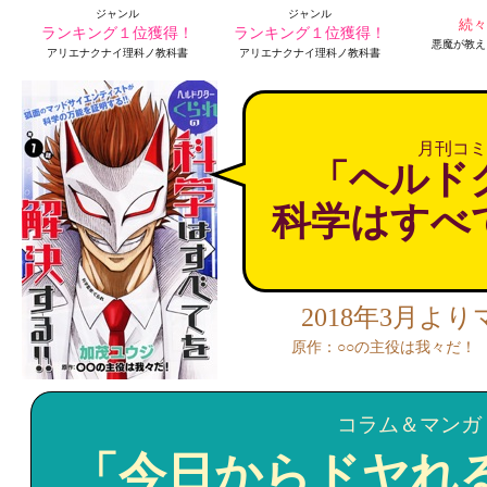
ジャンル
ジャンル
続々
ランキング１位獲得！
ランキング１位獲得！
悪魔が教え
アリエナクナイ理科ノ教科書
アリエナクナイ理科ノ教科書
月刊コミ
「ヘルド
科学はすべ
2018年3月よ
原作：○○の主役は我々だ！
コラム＆マンガ
「今日からドヤれ