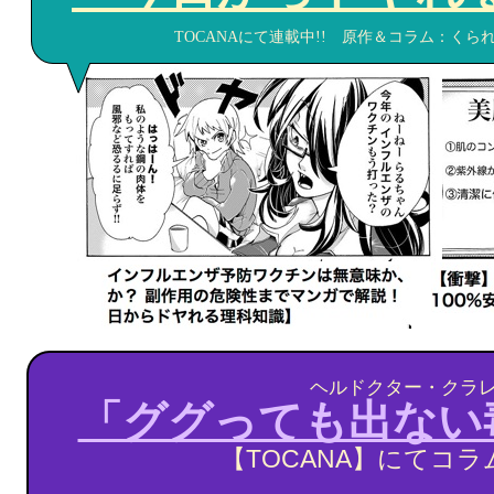
TOCANAにて連載中!! 原作＆コラム：く
ヘルドクター・クラ
「ググっても出ない
TOCANA】にてコラム
【