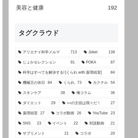
美容と健康
192
タグクラウド
アリエナイ科学メルマ
713
Joker
139
じょかセレクション
91
POKA
87
科学はすべてを解決する! [くられ with 薬理凶室]
84
機械王の休日
84
くられ
73
カクテル
54
スキンケア
38
俺コラム
36
ダイエット
29
○○の主役は我々だ！
27
薬理凶室
27
コラボ動画
26
YouTube
23
SNS
23
イベント
22
対談動画
21
サプリメント
21
コラボ
20