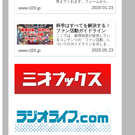
答えてくれます。フォームからお
送りいただいた相談は、順次、動
2020.01.23
www.cl20.jp
画として公開される予定（時期未
定）！ どうぞお気軽にご質問く
ださい。
科学はすべてを解決する！
ファン活動ガイドライン
ここでは、薬理凶室が提供してい
るコンテンツの「ファン活動」に
ついてのガイドラインを示しま
す。ご利用の場合は当ガイドライ
2025.05.23
www.cl20.jp
ンを遵守して頂けますよう、よろ
しくお願い申し上げます。