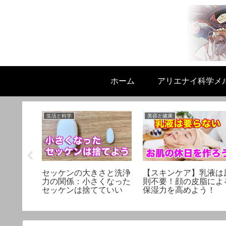
ホーム
アリエナイ科学メ
生活と科学
美容と健康
られの
セッケンの大きさと洗浄
【スキンケア】乳液は
」：子供
力の関係：小さくなった
則不要！顔の皮脂によ
ならない
セッケンは捨てていい
保湿力を高めよう！