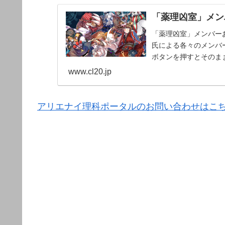
「薬理凶室」メンバ
「薬理凶室」メンバーお
氏による各々のメンバー
ボタンを押すとそのま
www.cl20.jp
アリエナイ理科ポータルのお問い合わせはこ