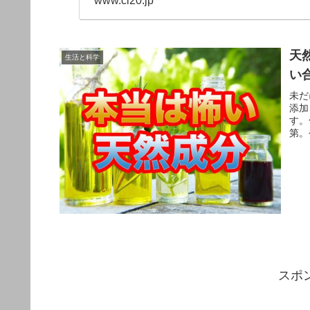
www.cl20.jp
天
生活と科学
い
未だ
添加
す。
第。
スポ