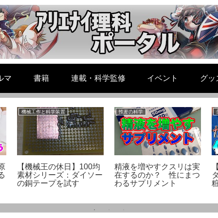
ルマ
書籍
連載・科学監修
イベント
グッ
機械工作と科学装置
性差の科学
原
【機械王の休日】100均
精液を増やすクスリは実
る
素材シリーズ：ダイソー
在するのか？ 性にまつ
の銅テープを試す
わるサプリメント