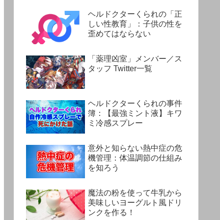
ヘルドクターくられの「正
しい性教育」：子供の性を
歪めてはならない
「薬理凶室」メンバー／ス
タッフ Twitter一覧
ヘルドクターくられの事件
簿：【最強ミント液】キワ
ミ冷感スプレー
意外と知らない熱中症の危
機管理：体温調節の仕組み
を知ろう
魔法の粉を使って牛乳から
美味しいヨーグルト風ドリ
ンクを作る！