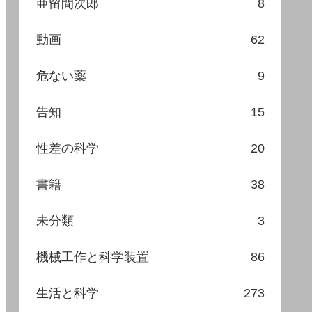
亜留間次郎
8
動画
62
危ない薬
9
告知
15
性差の科学
20
書籍
38
未分類
3
機械工作と科学装置
86
生活と科学
273