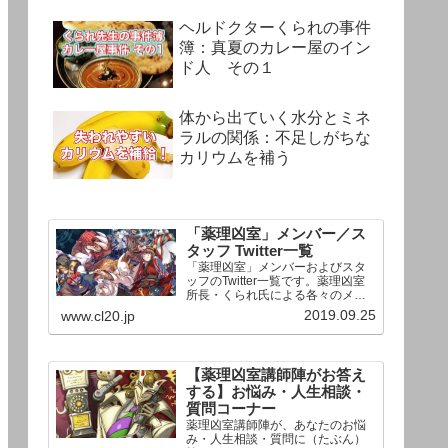
ヘルドクターくられの事件
簿：真夏のカレー屋のイン
ド人 その１
体から出ていく水分とミネ
ラルの関係：不足しがちな
カリウムを補う
「薬理凶室」メンバー／ス
タッフ Twitter一覧
「薬理凶室」メンバーおよびスタ
ッフのTwitter一覧です。薬理凶室
所長・くられ氏による各々のメン
バーの一言紹介付き。Twitterへの
2019.09.25
www.cl20.jp
リンクの下にあるフォローボタン
を押すとそのままフォローできま
す。
【薬理凶室講師陣がお答え
する】お悩み・人生相談・
質問コーナー
薬理凶室講師陣が、あなたのお悩
み・人生相談・質問に（たぶん）