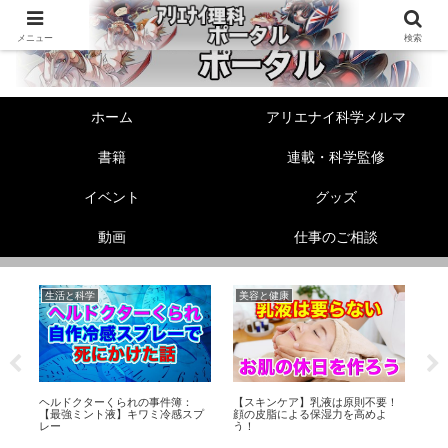
メニュー
検索
ホーム
アリエナイ科学メルマ
書籍
連載・科学監修
イベント
グッズ
動画
仕事のご相談
生活と科学
美容と健康
美
ら
ヘルドクターくられの事件簿：
【スキンケア】乳液は原則不要！
【
り
【最強ミント液】キワミ冷感スプ
顔の皮脂による保湿力を高めよ
選
レー
う！