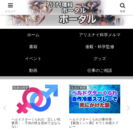
メニュー
検索
ホーム
アリエナイ科学メルマ
書籍
連載・科学監修
イベント
グッズ
動画
仕事のご相談
性差の科学
生活と科学
リ
！
ヘルドクターくられの「正しい性
ヘルドクターくられの事件簿：
熱
教育」：子供の性を歪めてはなら
【最強ミント液】キワミ冷感スプ
Ma
ない
レー