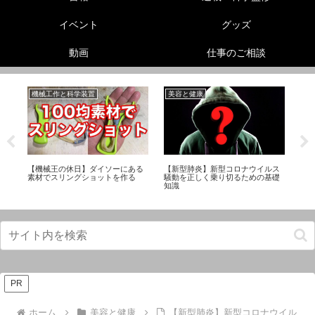
イベント
グッズ
動画
仕事のご相談
機械工作と科学装置
美容と健康
未
リー
【機械王の休日】ダイソーにある
【新型肺炎】新型コロナウイルス
「
素材でスリングショットを作る
騒動を正しく乗り切るための基礎
Twi
知識
PR
ホーム
美容と健康
【新型肺炎】新型コロナウイル