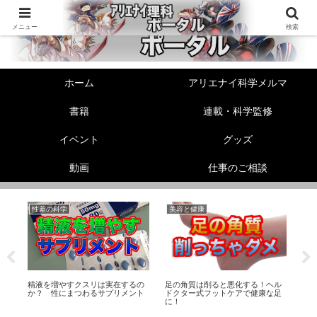
メニュー
検索
ホーム
アリエナイ科学メルマ
書籍
連載・科学監修
イベント
グッズ
動画
仕事のご相談
性差の科学
美容と健康
生
非
ス
精液を増やすクスリは実在するの
足の角質は削ると悪化する！ヘル
エ
礎
か？ 性にまつわるサプリメント
ドクター式フットケアで健康な足
メ
に！