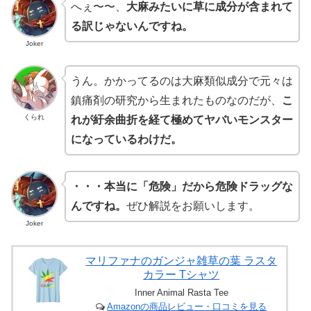
へぇ〜〜、
大麻みたいに草に成分が含まれて
る訳じゃないんですね。
Joker
うん。かかってるのは大麻類似成分で元々は
鎮痛剤の研究から生まれたものなのだが、
こ
くられ
れが紆余曲折を経て極めてヤバいモンスター
になっているわけだ。
・・・本当に「危険」だから危険ドラッグな
んですね。
ぜひ解説をお願いします。
Joker
マリファナのガンジャ雑草の葉 ラスタ
カラー Tシャツ
Inner Animal Rasta Tee
Amazonの商品レビュー・口コミを見る