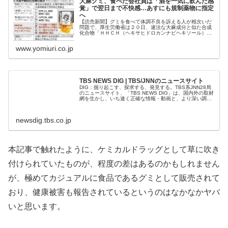
大麻グミ、食べた会社員は「酒を一気に飲んだ感
覚」で翌日まで不快感…あすにも規制薬物に指定
へ
【読売新聞】グミを食べて体調不良を訴える人が相次いだ
問題で、厚生労働省は２０日、違法な大麻成分と似た合成
化合物「ＨＨＣＨ（ヘキサヒドロカンナビヘキソール）」
を規制薬物に指定することを決めた。２２日にも指定し、
来月２日から所持や使用を
www.yomiuri.co.jp
TBS NEWS DIG | TBS/JNNのニュースサイト
DIG：掘り起こす、探求する、発見する。TBS系JNN28局
のニュースサイト、「TBS NEWS DIG」は、国内外の取材
網を生かし、いち速く正確な情報・動画と、より深い調査
報道・より分かりやすい解説で、社会の関心に応えます。
newsdig.tbs.co.jp
本記事で触れたように、ケミカルドラッグとして草に吹き
付けられていたものが、程度の差はあるのかもしれません
が、極めてカジュアルに食品であるグミとして販売されて
おり、健康被害も報告されているというのはなかなかヤバ
いと思います。