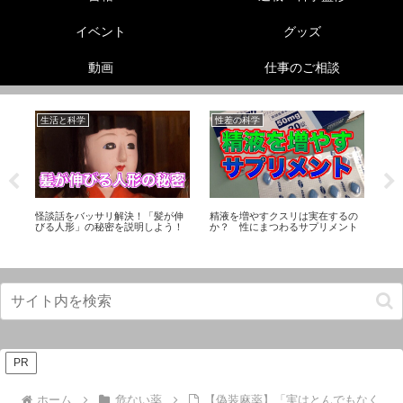
イベント
グッズ
動画
仕事のご相談
生活と科学
性差の科学
生
ル
怪談話をバッサリ解決！「髪が伸
精液を増やすクスリは実在するの
セ
足
びる人形」の秘密を説明しよう！
か？ 性にまつわるサプリメント
係
て
PR
ホーム
危ない薬
【偽装麻薬】「実はとんでもなく