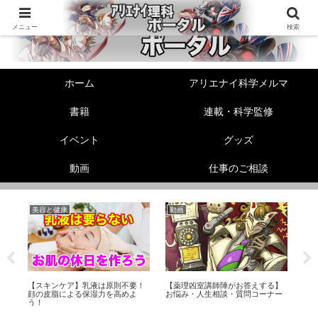
メニュー
検索
ホーム
アリエナイ科学メルマ
書籍
連載・科学監修
イベント
グッズ
動画
仕事のご相談
美容と健康
動画
生
非
【スキンケア】乳液は原則不要！
【薬理凶室講師陣がお答えする】
エ
プ
顔の皮脂による保湿力を高めよ
お悩み・人生相談・質問コーナー
メ
う！