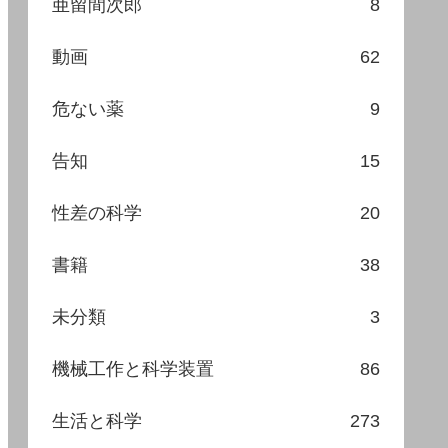
亜留間次郎
8
動画
62
危ない薬
9
告知
15
性差の科学
20
書籍
38
未分類
3
機械工作と科学装置
86
生活と科学
273