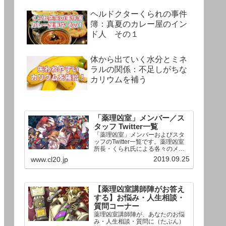
ヘルドクターくられの事件
簿：真夏のカレー屋のイン
ド人 その１
体から出ていく水分とミネ
ラルの関係：不足しがちな
カリウムを補う
「薬理凶室」メンバー／ス
タッフ Twitter一覧
「薬理凶室」メンバーおよびスタ
ッフのTwitter一覧です。薬理凶室
所長・くられ氏による各々のメン
バーの一言紹介付き。Twitterへの
2019.09.25
www.cl20.jp
リンクの下にあるフォローボタン
を押すとそのままフォローできま
す。
【薬理凶室講師陣がお答え
する】お悩み・人生相談・
質問コーナー
薬理凶室講師陣が、あなたのお悩
み・人生相談・質問に（たぶん）