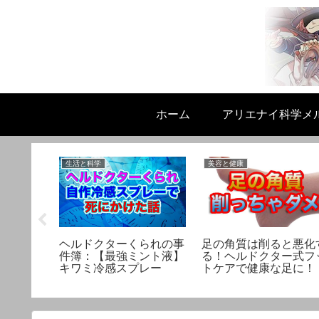
ホーム
アリエナイ科学メ
生活と科学
美容と健康
100均
ヘルドクターくられの事
足の角質は削ると悪化
ダイソー
件簿：【最強ミント液】
る！ヘルドクター式フ
す
キワミ冷感スプレー
トケアで健康な足に！