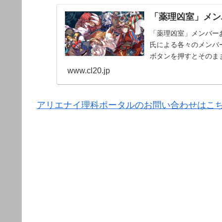
「薬理凶室」メンバ
「薬理凶室」メンバーお
氏による各々のメンバー
ボタンを押すとそのま
www.cl20.jp
アリエナイ理科ポータルのお問い合わせはこ