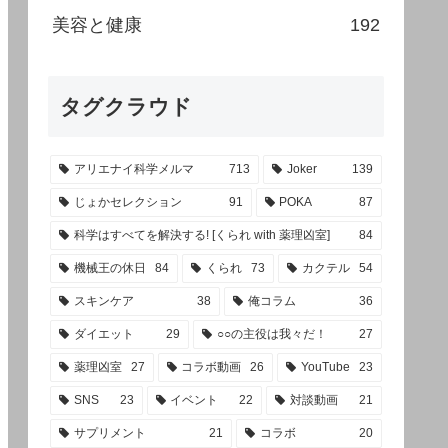
美容と健康
192
タグクラウド
アリエナイ科学メルマ
713
Joker
139
じょかセレクション
91
POKA
87
科学はすべてを解決する! [くられ with 薬理凶室]
84
機械王の休日
84
くられ
73
カクテル
54
スキンケア
38
俺コラム
36
ダイエット
29
○○の主役は我々だ！
27
薬理凶室
27
コラボ動画
26
YouTube
23
SNS
23
イベント
22
対談動画
21
サプリメント
21
コラボ
20