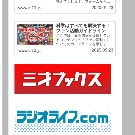
答えてくれます。フォームからお
送りいただいた相談は、順次、動
2020.01.23
www.cl20.jp
画として公開される予定（時期未
定）！ どうぞお気軽にご質問く
ださい。
科学はすべてを解決する！
ファン活動ガイドライン
ここでは、薬理凶室が提供してい
るコンテンツの「ファン活動」に
ついてのガイドラインを示しま
す。ご利用の場合は当ガイドライ
2025.05.23
www.cl20.jp
ンを遵守して頂けますよう、よろ
しくお願い申し上げます。