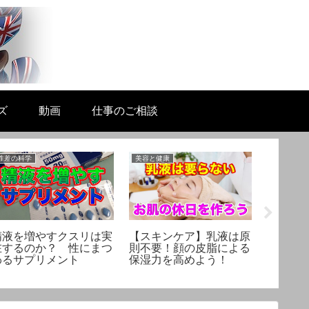
ズ
動画
仕事のご相談
性差の科学
美容と健康
未分類
精液を増やすクスリは実
【スキンケア】乳液は原
「薬理
在するのか？ 性にまつ
則不要！顔の皮脂による
スタッフ 
わるサプリメント
保湿力を高めよう！