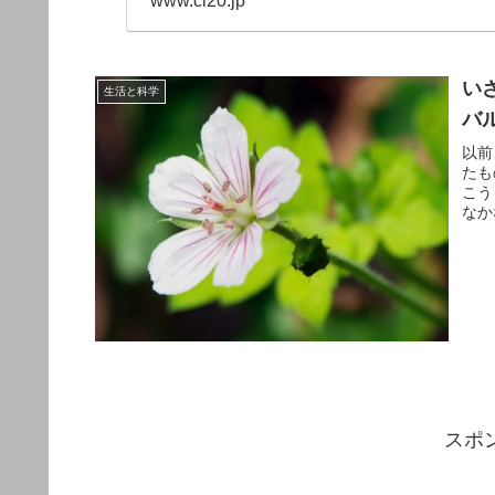
www.cl20.jp
い
生活と科学
バ
以前
たも
こう
なか
スポ