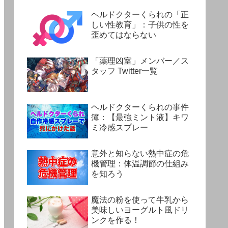
ヘルドクターくられの「正
しい性教育」：子供の性を
歪めてはならない
「薬理凶室」メンバー／ス
タッフ Twitter一覧
ヘルドクターくられの事件
簿：【最強ミント液】キワ
ミ冷感スプレー
意外と知らない熱中症の危
機管理：体温調節の仕組み
を知ろう
魔法の粉を使って牛乳から
美味しいヨーグルト風ドリ
ンクを作る！