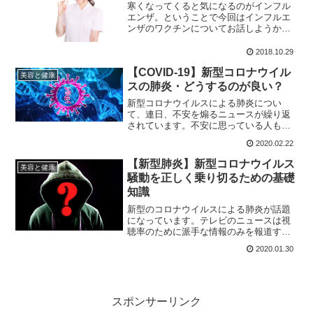
寒くなってくると気になるのがインフル
エンザ。ということで今回はインフルエ
ンザのワクチンについてお話しようかと
思います。感染を防ぎきるのではなく、
重傷化せず、そして死亡確率を下げる、
2018.10.29
というのが、大事なポイントなのです。
【COVID-19】新型コロナウイル
美容と健康
スの肺炎・どうするのが良い？
新型コロナウイルスによる肺炎につい
て、連日、不安を煽るニュースが繰り返
されています。不安に思っている人も多
く、今回はそんな新型コロナウイルスに
2020.02.22
よる感染症「COVID-19」について可能な
限り新しい情報を入れ込みながら、まと
【新型肺炎】新型コロナウイルス
美容と健康
めてみました。
騒動を正しく乗り切るための基礎
知識
新型のコロナウイルスによる肺炎が話題
になっています。テレビのニュースは視
聴率のために派手な情報のみを報道する
ので現実を見誤ります。今回はこの騒動
2020.01.30
を正しく乗り切るために知っておくべき
ことは何か、という観点でお送りしてい
こうと思います。
スポンサーリンク