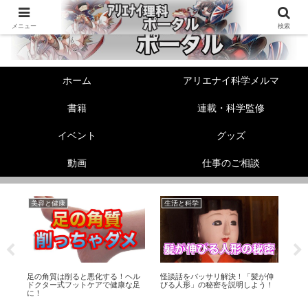
メニュー
検索
ホーム
アリエナイ科学メルマ
書籍
連載・科学監修
イベント
グッズ
動画
仕事のご相談
美容と健康
生活と科学
性
ュ
足の角質は削ると悪化する！ヘル
怪談話をバッサリ解決！「髪が伸
ヘ
タ
ドクター式フットケアで健康な足
びる人形」の秘密を説明しよう！
教
に！
な