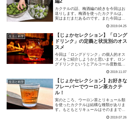
編2
カクテルの話、梅酒編の続きを今回はお
送りします。梅酒を使ったカクテルは、
実はまだまだあるのです。また今回は、
自家製梅酒の漬け方の話なんかもしてい
2019.04.25
きます。青梅の流通時期は限られている
ので、5月中旬を過ぎたら気にしておくと
【じょかセレクション】「ロング
生活と科学
良いでしょう。
ドリンク」の定義と状況別のオス
スメ
今回は「ロングドリンク」の個人的オス
スメをご紹介しようかと思います。ロン
グドリンクというとアルコール度数低め
のを想像されることも多いでしょうが、
2019.11.07
実は「のんびり楽しむお酒」のことなの
で、ロックで飲むお酒もロングドリンク
【じょかセレクション】お好きな
生活と科学
の範疇だったりします。
フレーバーでウーロン茶カクテ
ル！
実のところ、ウーロン茶とリキュール類
を使ったカクテルは結構な種類がありま
す。もともとリキュールはそのままでは
とても甘いものが多いので、ウーロン茶
2019.07.26
割りにするとフレーバーを残しつつ程よ
い甘さになり、そして後口がさっぱりし
ます。