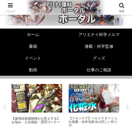
メニュー
検索
ホーム
アリエナイ科学メルマ
書籍
連載・科学監修
イベント
グッズ
動画
仕事のご相談
動画
美容と健康
美
【スキンケア】ヘルドクターくら
リー
【薬理凶室講師陣がお答えする】
【
れ推薦・自作化粧水の詳しい作り
お悩み・人生相談・質問コーナー
騒
方
知