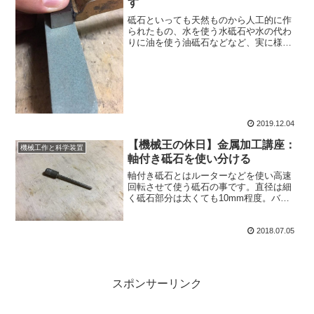
す
砥石といっても天然ものから人工的に作
られたもの、水を使う水砥石や水の代わ
りに油を使う油砥石などなど、実に様々
な種類があります。それぞれ特徴があ
り、使い分ける必要もあるのですが、今
回はこの中でも、人造砥石について触れ
ていきましょう。
2019.12.04
【機械王の休日】金属加工講座：
機械工作と科学装置
軸付き砥石を使い分ける
軸付き砥石とはルーターなどを使い高速
回転させて使う砥石の事です。直径は細
く砥石部分は太くても10mm程度。バリ
取りや仕上げなどチョットした簡単な加
工で重宝します。各材質の得意、不得意
2018.07.05
な点などを覚えておくと便利なので、今
回は分類をご紹介。
スポンサーリンク