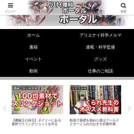
メニュー
検索
ホーム
アリエナイ科学メルマ
書籍
連載・科学監修
イベント
グッズ
動画
仕事のご相談
機械工作と科学装置
リテラシー
未
リー
【機械王の休日】ダイソーにある
動画で基礎を固めた後は？ヘルド
「
素材でスリングショットを作る
クターくられのおすすめ教科書
Twi