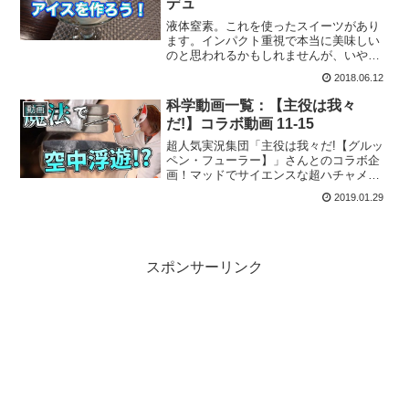
デュ
液体窒素。これを使ったスイーツがあり
ます。インパクト重視で本当に美味しい
のと思われるかもしれませんが、いやい
や、液体窒素を使って作るアイスクリー
2018.06.12
ムなんかは、ちゃんとしたお店で提供さ
れるくらい、美味しいものなんですよ。
科学動画一覧：【主役は我々
動画
作り方をご紹介します。
だ!】コラボ動画 11-15
超人気実況集団「主役は我々だ!【グルッ
ペン・フューラー】」さんとのコラボ企
画！マッドでサイエンスな超ハチャメチ
ャ爆笑科学動画シリーズの一覧、および
2019.01.29
関連するポータル記事などをご紹介しま
す。今回は第11回から第15回まで。お楽
しみください。
スポンサーリンク