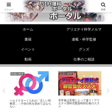
メニュー
検索
ホーム
アリエナイ科学メルマ
書籍
連載・科学監修
イベント
グッズ
動画
仕事のご相談
性差の科学
生活と科学
美
【
て
騒
知
非常食は災害によって違う！アリ
ヘルドクターくられの「正しい性
エナイ理科式緊急時対応食のスス
教育」：子供の性を歪めてはなら
メ
ない