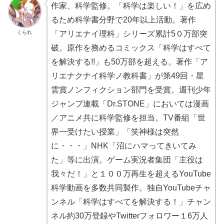
作家、科学監修。「科学は楽しい！」を広め
るため科学書分野で20年以上活動。著作
くられ
「アリエナイ理科」シリーズ累計5０万部突
破。原作を務めるコミックス「科学はすべて
を解決する!!」も50万部を超える。著作「ア
リエナクナイ科学ノ教科書」が第49回・星
雲賞ノンフィクション部門を受賞。週刊少年
ジャンプ連載「Dr.STONE」においては漫画
／アニメ共に科学監修を担当。TV番組「世
界一受けたい授業」「笑神様は突然
に・・・」NHK「沼にハマってきいてみ
た」等に出演。ゲーム実況者集団「主役は
我々だ！」と１００万再生を超えるYouTube
科学動画を多数共同製作。独自YouTubeチャ
ンネル「科学はすべてを解決する！」チャン
ネル約30万登録やTwitterフォロワー１6万人