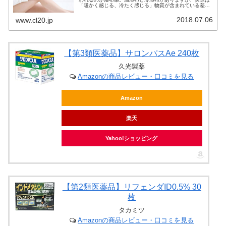
「暖かく感じる、冷たく感じる」物質が含まれている差で
あって、有効成分とはあまり関係がありません。痛み止め
の成分にこそ注目しましょう。
2018.07.06
www.cl20.jp
【第3類医薬品】サロンパスAe 240枚
久光製薬
Amazonの商品レビュー・口コミを見る
Amazon
楽天
Yahoo!ショッピング
【第2類医薬品】リフェンダID0.5% 30
枚
タカミツ
Amazonの商品レビュー・口コミを見る