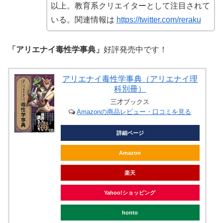
以上。教育系クリエイターとして注目されて
いる。関連情報は
https://twitter.com/reraku
「アリエナイ毒性学事典」
好評発売中です！
アリエナイ毒性学事典（アリエナイ理
科別冊）
三才ブックス
Amazonの商品レビュー・口コミを見る
詳細ページ
Amazon
楽天
Yahoo!ショッピング
honto