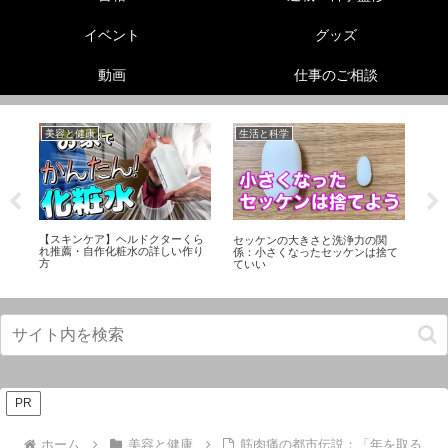
イベント
グッズ
動画
仕事のご相談
美容と健康
生活と科学
未
【スキンケア】ヘルドクターくら
伸
セッケンの大きさと洗浄力の関
「
れ推薦・自作化粧水の詳しい作り
！
係：小さくなったセッケンは捨て
Twi
方
ていい
PR
ホーム
美容と健康
筋肉痛の都市伝説：「年を取る