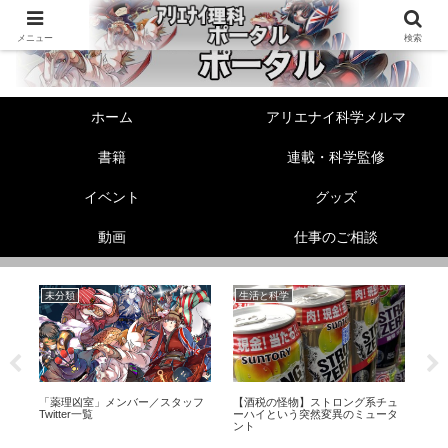
メニュー
検索
ホーム
アリエナイ科学メルマ
書籍
連載・科学監修
イベント
グッズ
動画
仕事のご相談
未分類
生活と科学
美
ら
「薬理凶室」メンバー／スタッフ
【酒税の怪物】ストロング系チュ
足
り
Twitter一覧
ーハイという突然変異のミュータ
ド
ント
に