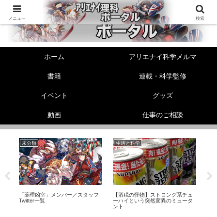
メニュー
検索
ホーム
アリエナイ科学メルマ
書籍
連載・科学監修
イベント
グッズ
動画
仕事のご相談
未分類
生活と科学
生
「薬理凶室」メンバー／スタッフ
【酒税の怪物】ストロング系チュ
ヘ
Twitter一覧
ーハイという突然変異のミュータ
【
ント
レ