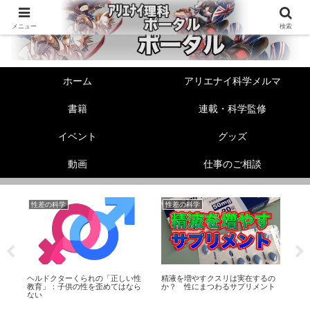
メニュー
検索
ホーム
アリエナイ科学メルマ
書籍
連載・科学監修
イベント
グッズ
動画
仕事のご相談
性差の科学
性差の科学
美
ヘルドクターくられの「正しい性
精液を増やすクスリは実在するの
【
て
教育」：子供の性を歪めてはなら
か？ 性にまつわるサプリメント
顔
ない
う