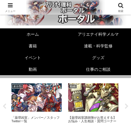
メニュー
検索
ホーム
アリエナイ科学メルマ
書籍
連載・科学監修
イベント
グッズ
動画
仕事のご相談
未分類
動画
生
！
「薬理凶室」メンバー／スタッフ
【薬理凶室講師陣がお答えする】
ヘ
Twitter一覧
お悩み・人生相談・質問コーナー
【
レ