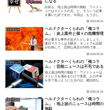
になる
以前も、地上波は時間の無駄、ワイドシ
ョーはストレスの元、と、そういう記事
を書いた訳ですが。今回は、もう少し突
っ込んで、どこがどう良くないのかに触
2019.06.03
れて行こうかと思います。端的に言え
ば、憎悪と嫉妬を煽る構成のワイドショ
ヘルドクターくられの「俺コラ
リテラシー
ーは、不幸を招くのです。
ム」：炎上案件と個々の危機管理
何か重大な事件が起きたとしましょう。
連日マスコミは大騒ぎ、ネットでも話題
が白熱して、迂闊な発言がSNSで炎
上・・・しかし温度差というものもあ
2019.05.18
り、情報のギャップは無視できません。
今回は重大事における危機管理について
ヘルドクターくられの「俺コラ
リテラシー
触れていきます。
ム」：芸能ニュースは不毛である
地上波は時間の無駄で、ワイドショーは
ストレスを溜めるだけで害悪。人の不幸
を見て喜ぶようになるのは、建設的な方
向で幸せを見つける能力の低下だと思
う、という話をしてきましたが、今回は
2020.02.19
その中でも「芸能ニュース」の不毛さに
ついて触れようと思います。
ヘルドクターくられの「俺コラ
リテラシー
ム」：地上波のニュースは時間の
無駄