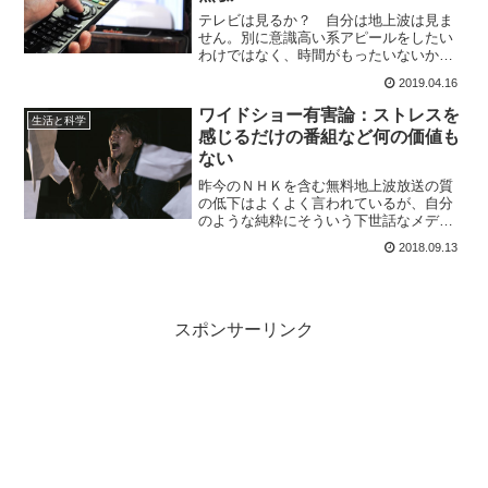
テレビは見るか？ 自分は地上波は見ま
せん。別に意識高い系アピールをしたい
わけではなく、時間がもったいないから
です。見るのはCS放送のみです。地上波
2019.04.16
のニュースはだらだらと長くやる割に中
身がスカスカなので、情報を得るにはネ
ワイドショー有害論：ストレスを
生活と科学
ットニュースで十分。
感じるだけの番組など何の価値も
ない
昨今のＮＨＫを含む無料地上波放送の質
の低下はよくよく言われているが、自分
のような純粋にそういう下世話なメディ
アを嫌っているのではなく、社会心理学
2018.09.13
の専門家なども意外とワイドショーの有
害性について危惧しているという話が結
構有るようです。
スポンサーリンク