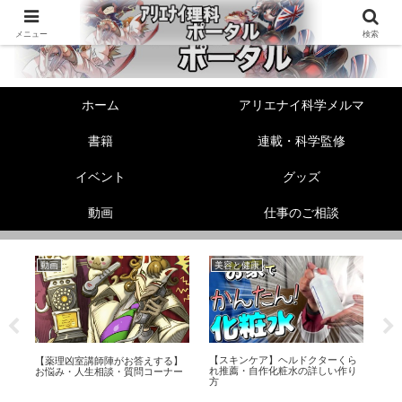
メニュー
検索
ホーム
アリエナイ科学メルマ
書籍
連載・科学監修
イベント
グッズ
動画
仕事のご相談
動画
美容と健康
性
リ
【スキンケア】ヘルドクターくら
【薬理凶室講師陣がお答えする】
ヘ
ス
れ推薦・自作化粧水の詳しい作り
お悩み・人生相談・質問コーナー
教
方
な