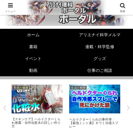
メニュー
検索
ホーム
アリエナイ科学メルマ
書籍
連載・科学監修
イベント
グッズ
動画
仕事のご相談
美容と健康
生活と科学
美
【スキンケア】ヘルドクターくら
ス
ヘルドクターくられの事件簿：
【
れ推薦・自作化粧水の詳しい作り
礎
【最強ミント液】キワミ冷感スプ
選
方
レー