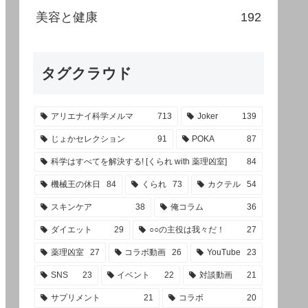
美容と健康
192
タグクラウド
アリエナイ科学メルマ
713
Joker
139
じょかセレクション
91
POKA
87
科学はすべてを解決する! [くられ with 薬理凶室]
84
機械王の休日
84
くられ
73
カクテル
54
スキンケア
38
俺コラム
36
ダイエット
29
○○の主役は我々だ！
27
薬理凶室
27
コラボ動画
26
YouTube
23
SNS
23
イベント
22
対談動画
21
サプリメント
21
コラボ
20