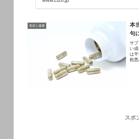
www.cl20.jp
本
美容と健康
句
サプ
い成
は平
粗悪
スポ