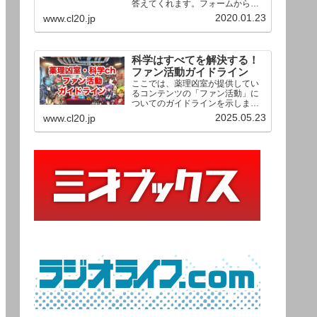
答えてくれます。フォームからお
送りいただいた相談は、順次、動
2020.01.23
www.cl20.jp
画として公開される予定（時期未
定）！ どうぞお気軽にご質問く
ださい。
科学はすべてを解決する！
ファン活動ガイドライン
ここでは、薬理凶室が提供してい
るコンテンツの「ファン活動」に
ついてのガイドラインを示しま
す。ご利用の場合は当ガイドライ
2025.05.23
www.cl20.jp
ンを遵守して頂けますよう、よろ
しくお願い申し上げます。