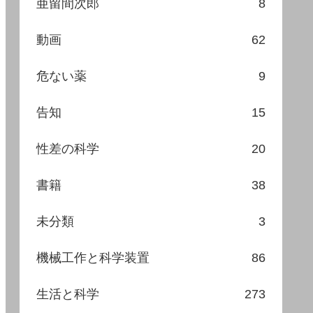
亜留間次郎
8
動画
62
危ない薬
9
告知
15
性差の科学
20
書籍
38
未分類
3
機械工作と科学装置
86
生活と科学
273