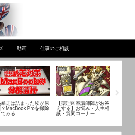
ズ
動画
仕事のご相談
リテラシー
動画
美容と健康
熱暴走は詰まった埃が原
【薬理凶室講師陣がお答
【新型
？MacBook Proを掃除
えする】お悩み・人生相
ウイル
してみる
談・質問コーナー
り切る