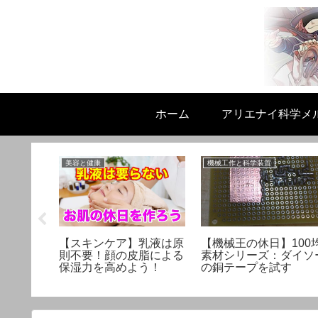
ホーム
アリエナイ科学メ
美容と健康
機械工作と科学装置
スリは実
【スキンケア】乳液は原
【機械王の休日】100
性にまつ
則不要！顔の皮脂による
素材シリーズ：ダイソ
ト
保湿力を高めよう！
の銅テープを試す