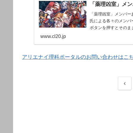
「薬理凶室」メンバ
「薬理凶室」メンバーお
氏による各々のメンバー
ボタンを押すとそのま
www.cl20.jp
アリエナイ理科ポータルのお問い合わせはこ
前
へ