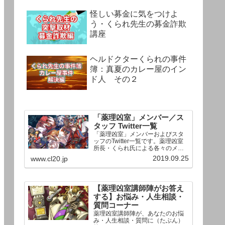
怪しい募金に気をつけよ
う・くられ先生の募金詐欺
講座
ヘルドクターくられの事件
簿：真夏のカレー屋のイン
ド人 その２
「薬理凶室」メンバー／ス
タッフ Twitter一覧
「薬理凶室」メンバーおよびスタ
ッフのTwitter一覧です。薬理凶室
所長・くられ氏による各々のメン
バーの一言紹介付き。Twitterへの
2019.09.25
www.cl20.jp
リンクの下にあるフォローボタン
を押すとそのままフォローできま
す。
【薬理凶室講師陣がお答え
する】お悩み・人生相談・
質問コーナー
薬理凶室講師陣が、あなたのお悩
み・人生相談・質問に（たぶん）