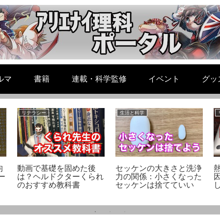
ルマ
書籍
連載・科学監修
イベント
グッ
リテラシー
生活と科学
均
動画で基礎を固めた後
セッケンの大きさと洗浄
ー
は？ヘルドクターくられ
力の関係：小さくなった
因
のおすすめ教科書
セッケンは捨てていい