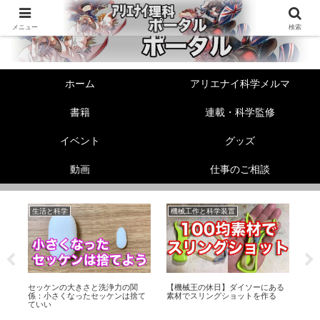
メニュー
検索
ホーム
アリエナイ科学メルマ
書籍
連載・科学監修
イベント
グッズ
動画
仕事のご相談
生活と科学
機械工作と科学装置
動
セッケンの大きさと洗浄力の関
【機械王の休日】ダイソーにある
【
プ
係：小さくなったセッケンは捨て
素材でスリングショットを作る
お
ていい