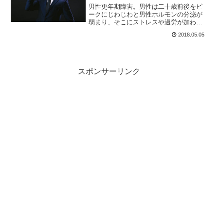
男性更年期障害。男性は二十歳前後をピ
ークにじわじわと男性ホルモンの分泌が
弱まり、そこにストレスや過労が加わる
と、ホルモン分泌量がさらにガクンと減
2018.05.05
ることも。そうした結果、ウツなどの精
神疾患を後押しする形で男性更年期障害
の影が忍び寄ってきます。
スポンサーリンク