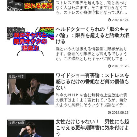
ストレスの限界を超えると、割とあっけ
なく人は死にます。そこまで行かなくて
も、ストレスが身体症状となって現れる
ことは珍しくありません。今回はそんな
2018.07.24
ストレスとの付き合い方を生物学的にみ
ていきましょう。
ヘルドクターくられの「脳のキャ
リテラシー
パ論」：限界を超えると語彙力溶
ける
脳というのは扱える情報量に限界があり
ます。物理的な限界とも言えるでしょう
か。この漠然としたキャパに関してきち
んとした科学的裏付け、データはありま
2018.11.26
せん。故に今回の話は自分の経験則によ
る独断と偏見に基づいた、持論の紹介と
ワイドショー有害論：ストレスを
生活と科学
なります。
感じるだけの番組など何の価値も
ない
昨今のＮＨＫを含む無料地上波放送の質
の低下はよくよく言われているが、自分
のような純粋にそういう下世話なメディ
アを嫌っているのではなく、社会心理学
2018.09.13
の専門家なども意外とワイドショーの有
害性について危惧しているという話が結
女性だけじゃない！ 男性にも起
美容と健康
構有るようです。
こりえる更年期障害に気を付けよ
う