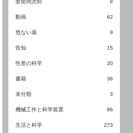
亜留間次郎
8
動画
62
危ない薬
9
告知
15
性差の科学
20
書籍
38
未分類
3
機械工作と科学装置
86
生活と科学
273