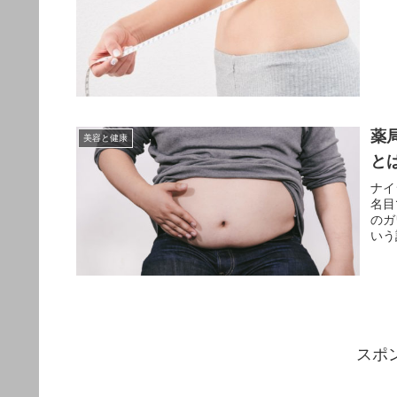
薬
美容と健康
と
ナイ
名目
のガ
いう
スポ