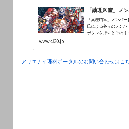
「薬理凶室」メンバ
「薬理凶室」メンバーお
氏による各々のメンバー
ボタンを押すとそのま
www.cl20.jp
アリエナイ理科ポータルのお問い合わせはこ