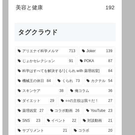
美容と健康
192
タグクラウド
アリエナイ科学メルマ
713
Joker
139
じょかセレクション
91
POKA
87
科学はすべてを解決する! [くられ with 薬理凶室]
84
機械王の休日
84
くられ
73
カクテル
54
スキンケア
38
俺コラム
36
ダイエット
29
○○の主役は我々だ！
27
薬理凶室
27
コラボ動画
26
YouTube
23
SNS
23
イベント
22
対談動画
21
サプリメント
21
コラボ
20