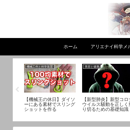
ホーム
アリエナイ科学メ
機械工作と科学装置
美容と健康
乳液は原
【機械王の休日】ダイソ
【新型肺炎】新型コロ
脂による
ーにある素材でスリング
ウイルス騒動を正しく
う！
ショットを作る
り切るための基礎知識