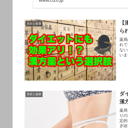
www.cl20.jp
【
美容と健康
ら
薬局
れて
ない
いま
ダ
美容と健康
漢
薬局
りの
定的
ぎ頭