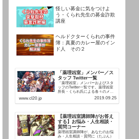
怪しい募金に気をつけよ
う・くられ先生の募金詐欺
講座
ヘルドクターくられの事件
簿：真夏のカレー屋のイン
ド人 その２
「薬理凶室」メンバー／ス
タッフ Twitter一覧
「薬理凶室」メンバーおよびスタ
ッフのTwitter一覧です。薬理凶室
所長・くられ氏による各々のメン
バーの一言紹介付き。Twitterへの
2019.09.25
www.cl20.jp
リンクの下にあるフォローボタン
を押すとそのままフォローできま
す。
【薬理凶室講師陣がお答え
する】お悩み・人生相談・
質問コーナー
薬理凶室講師陣が、あなたのお悩
み・人生相談・質問に（たぶん）