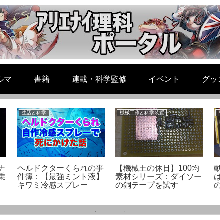
ルマ
書籍
連載・科学監修
イベント
グッ
生活と科学
機械工作と科学装置
ナ
ヘルドクターくられの事
【機械王の休日】100均
乗
件簿：【最強ミント液】
素材シリーズ：ダイソー
キワミ冷感スプレー
の銅テープを試す