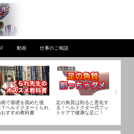
ズ
動画
仕事のご相談
リテラシー
美容と健康
生活と科学
動画で基礎を固めた後
足の角質は削ると悪化す
【酒税
は？ヘルドクターくられ
る！ヘルドクター式フッ
グ系チ
のおすすめ教科書
トケアで健康な足に！
然変異