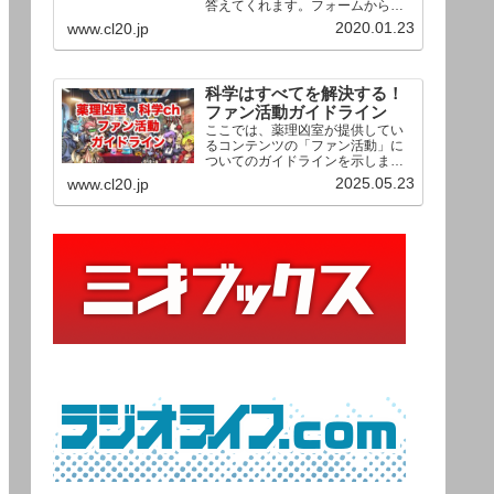
答えてくれます。フォームからお
送りいただいた相談は、順次、動
2020.01.23
www.cl20.jp
画として公開される予定（時期未
定）！ どうぞお気軽にご質問く
ださい。
科学はすべてを解決する！
ファン活動ガイドライン
ここでは、薬理凶室が提供してい
るコンテンツの「ファン活動」に
ついてのガイドラインを示しま
す。ご利用の場合は当ガイドライ
2025.05.23
www.cl20.jp
ンを遵守して頂けますよう、よろ
しくお願い申し上げます。