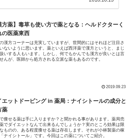
漢方薬】毒草も使い方で薬となる：ヘルドクターく
れの医薬東西
の漢方コーナーは充実していますが、世間的にはそれほど注目さ
いないように思います。薬といえば西洋薬で漢方というと、まじ
扱いする人もいます。しかし、何でもかんでも漢方が良いとは言
せんが、医師から処方される立派な薬もあるのです。
2019.09.23
イエットドーピング in 薬局：ナイシトールの成分と
方薬
で痩せる薬は手に入りますか？と聞かれる事があります。薬局売
薬でダイエットなんて出来るんでしょうか？実のところ効果は限
なものの、ある程度痩せる薬は存在します。それが小林製薬の稼
「ナイシトール」です。今回はこの薬についてご紹介。