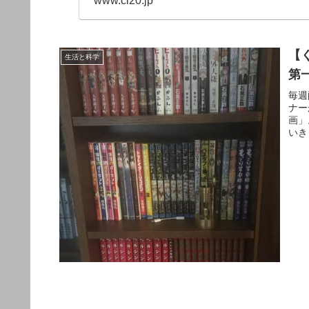
www.cl20.jp
【
生活と科学
第
毎週
ナー
画」
いき