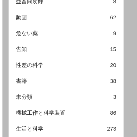
亜留間次郎
8
動画
62
危ない薬
9
告知
15
性差の科学
20
書籍
38
未分類
3
機械工作と科学装置
86
生活と科学
273