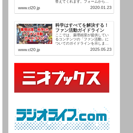
答えてくれます。フォームからお
送りいただいた相談は、順次、動
2020.01.23
www.cl20.jp
画として公開される予定（時期未
定）！ どうぞお気軽にご質問く
ださい。
科学はすべてを解決する！
ファン活動ガイドライン
ここでは、薬理凶室が提供してい
るコンテンツの「ファン活動」に
ついてのガイドラインを示しま
す。ご利用の場合は当ガイドライ
2025.05.23
www.cl20.jp
ンを遵守して頂けますよう、よろ
しくお願い申し上げます。