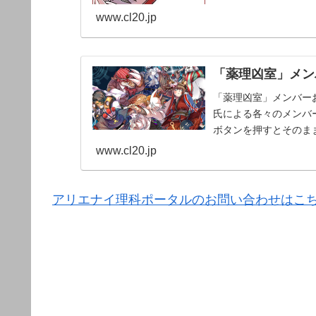
www.cl20.jp
「薬理凶室」メンバ
「薬理凶室」メンバーお
氏による各々のメンバー
ボタンを押すとそのま
www.cl20.jp
アリエナイ理科ポータルのお問い合わせはこ