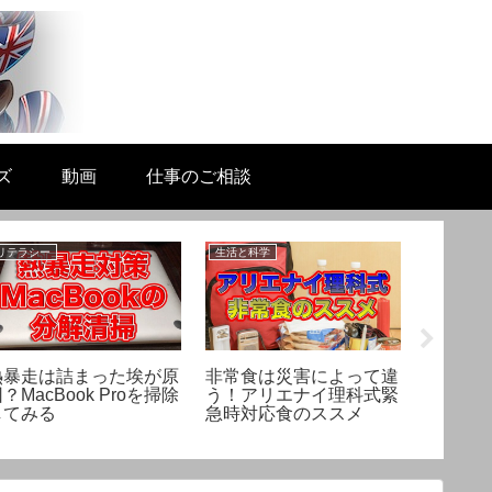
ズ
動画
仕事のご相談
リテラシー
生活と科学
美容と健康
熱暴走は詰まった埃が原
非常食は災害によって違
足の角
？MacBook Proを掃除
う！アリエナイ理科式緊
る！ヘ
してみる
急時対応食のススメ
トケア