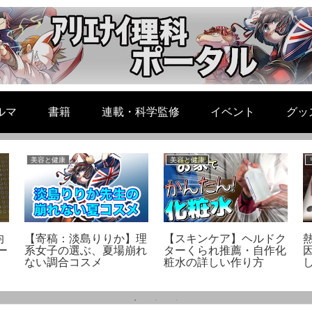
ルマ
書籍
連載・科学監修
イベント
グッ
美容と健康
美容と健康
均
【寄稿：淡島りりか】理
【スキンケア】ヘルドク
ー
系女子の選ぶ、夏場崩れ
ターくられ推薦・自作化
因
ない調合コスメ
粧水の詳しい作り方