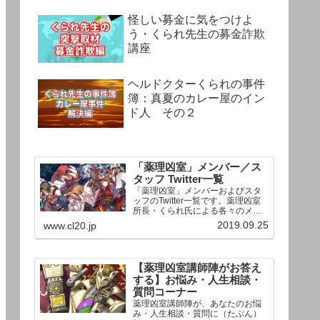
怪しい募金に気をつけよ
う・くられ先生の募金詐欺
講座
ヘルドクターくられの事件
簿：真夏のカレー屋のイン
ド人 その２
「薬理凶室」メンバー／ス
タッフ Twitter一覧
「薬理凶室」メンバーおよびスタ
ッフのTwitter一覧です。薬理凶室
所長・くられ氏による各々のメン
バーの一言紹介付き。Twitterへの
2019.09.25
www.cl20.jp
リンクの下にあるフォローボタン
を押すとそのままフォローできま
す。
【薬理凶室講師陣がお答え
する】お悩み・人生相談・
質問コーナー
薬理凶室講師陣が、あなたのお悩
み・人生相談・質問に（たぶん）