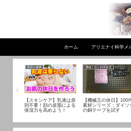
ホーム
アリエナイ科学メ
美容と健康
機械工作と科学装置
ストロン
【スキンケア】乳液は原
【機械王の休日】100
という突
則不要！顔の皮脂による
素材シリーズ：ダイソ
タント
保湿力を高めよう！
の銅テープを試す