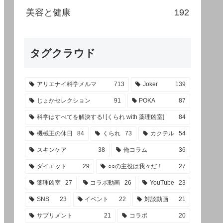
美容と健康
192
タグクラウド
アリエナイ科学メルマ
713
Joker
139
じょかセレクション
91
POKA
87
科学はすべてを解決する! [くられ with 薬理凶室]
84
機械王の休日
84
くられ
73
カクテル
54
スキンケア
38
俺コラム
36
ダイエット
29
○○の主役は我々だ！
27
薬理凶室
27
コラボ動画
26
YouTube
23
SNS
23
イベント
22
対談動画
21
サプリメント
21
コラボ
20