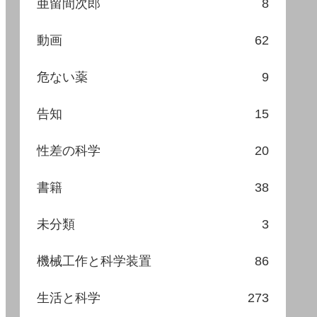
亜留間次郎
8
動画
62
危ない薬
9
告知
15
性差の科学
20
書籍
38
未分類
3
機械工作と科学装置
86
生活と科学
273