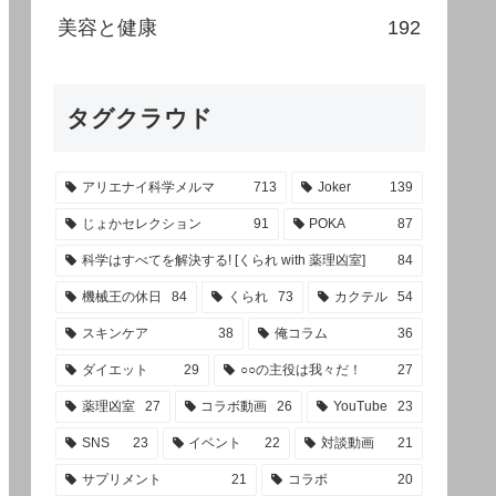
美容と健康
192
タグクラウド
アリエナイ科学メルマ
713
Joker
139
じょかセレクション
91
POKA
87
科学はすべてを解決する! [くられ with 薬理凶室]
84
機械王の休日
84
くられ
73
カクテル
54
スキンケア
38
俺コラム
36
ダイエット
29
○○の主役は我々だ！
27
薬理凶室
27
コラボ動画
26
YouTube
23
SNS
23
イベント
22
対談動画
21
サプリメント
21
コラボ
20