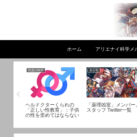
ホーム
アリエナイ科学メ
性差の科学
未分類
めた後
ヘルドクターくられの
「薬理凶室」メンバー
ーくられ
「正しい性教育」：子供
スタッフ Twitter一覧
書
の性を歪めてはならない