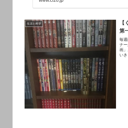
www.cl20.jp
【
生活と科学
第
毎週
ナー
画」
いき