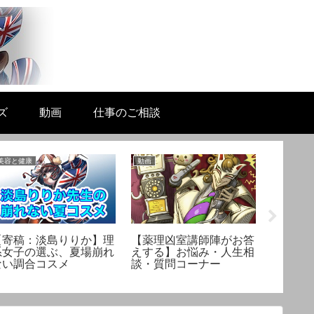
ズ
動画
仕事のご相談
美容と健康
動画
リテラシー
【寄稿：淡島りりか】理
【薬理凶室講師陣がお答
熱暴走
系女子の選ぶ、夏場崩れ
えする】お悩み・人生相
因？Mac
ない調合コスメ
談・質問コーナー
してみ