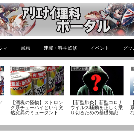
ルマ
書籍
連載・科学監修
イベント
グッ
生活と科学
美容と健康
／
【酒税の怪物】ストロン
【新型肺炎】新型コロナ
グ系チューハイという突
ウイルス騒動を正しく乗
然変異のミュータント
り切るための基礎知識