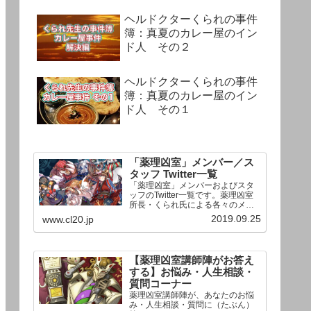
ヘルドクターくられの事件
簿：真夏のカレー屋のイン
ド人 その２
ヘルドクターくられの事件
簿：真夏のカレー屋のイン
ド人 その１
「薬理凶室」メンバー／ス
タッフ Twitter一覧
「薬理凶室」メンバーおよびスタ
ッフのTwitter一覧です。薬理凶室
所長・くられ氏による各々のメン
バーの一言紹介付き。Twitterへの
2019.09.25
www.cl20.jp
リンクの下にあるフォローボタン
を押すとそのままフォローできま
す。
【薬理凶室講師陣がお答え
する】お悩み・人生相談・
質問コーナー
薬理凶室講師陣が、あなたのお悩
み・人生相談・質問に（たぶん）