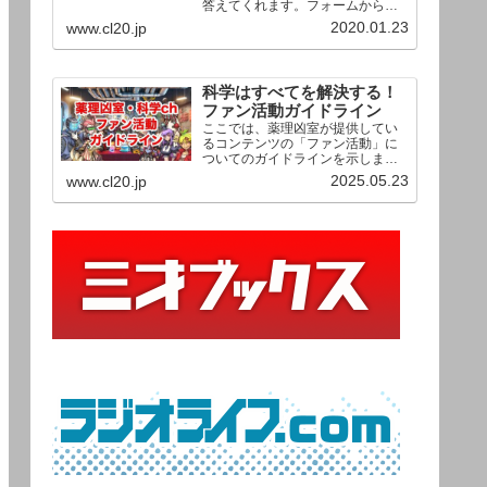
答えてくれます。フォームからお
送りいただいた相談は、順次、動
2020.01.23
www.cl20.jp
画として公開される予定（時期未
定）！ どうぞお気軽にご質問く
ださい。
科学はすべてを解決する！
ファン活動ガイドライン
ここでは、薬理凶室が提供してい
るコンテンツの「ファン活動」に
ついてのガイドラインを示しま
す。ご利用の場合は当ガイドライ
2025.05.23
www.cl20.jp
ンを遵守して頂けますよう、よろ
しくお願い申し上げます。