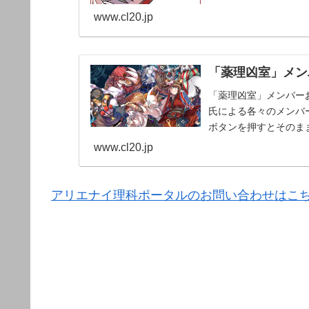
www.cl20.jp
「薬理凶室」メンバ
「薬理凶室」メンバーお
氏による各々のメンバー
ボタンを押すとそのま
www.cl20.jp
アリエナイ理科ポータルのお問い合わせはこ