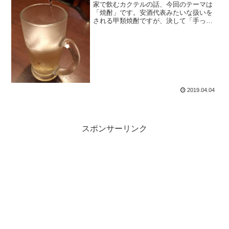
家で飲むカクテルの話、今回のテーマは
「焼酎」です。安酒代表みたいな扱いを
される甲類焼酎ですが、決して「手っ取
り早く酔うための酒」ではありません。
きちんと作ると美味しくできますし、度
数や甘さを自分好みに出来るのは魅力的
なポイントです。
2019.04.04
スポンサーリンク