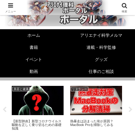
メニュー
検索
ホーム
アリエナイ科学メルマ
書籍
連載・科学監修
イベント
グッズ
動画
仕事のご相談
美容と健康
リテラシー
生
非
の
【新型肺炎】新型コロナウイルス
熱暴走は詰まった埃が原因？
エ
騒動を正しく乗り切るための基礎
MacBook Proを掃除してみる
メ
知識