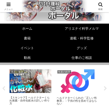
メニュー
検索
ホーム
アリエナイ科学メルマ
書籍
連載・科学監修
イベント
グッズ
動画
仕事のご相談
美容と健康
性差の科学
リ
【スキンケア】ヘルドクターくら
ュ
ヘルドクターくられの「正しい性
動
れ推薦・自作化粧水の詳しい作り
タ
教育」：子供の性を歪めてはなら
ク
方
ない