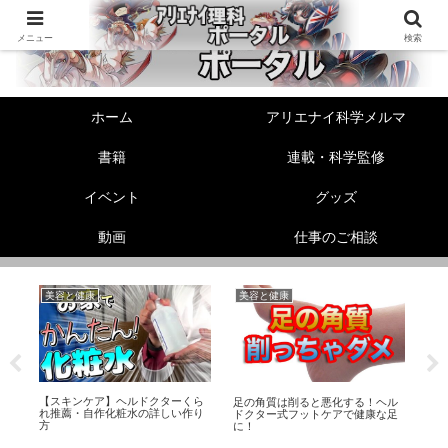
メニュー
検索
ホーム
アリエナイ科学メルマ
書籍
連載・科学監修
イベント
グッズ
動画
仕事のご相談
美容と健康
美容と健康
リ
【スキンケア】ヘルドクターくら
性
足の角質は削ると悪化する！ヘル
動
れ推薦・自作化粧水の詳しい作り
ら
ドクター式フットケアで健康な足
ク
方
に！