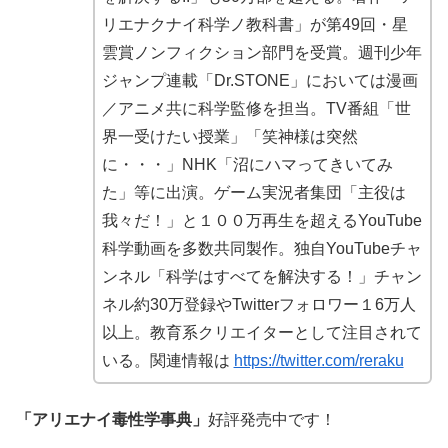
リエナクナイ科学ノ教科書」が第49回・星
雲賞ノンフィクション部門を受賞。週刊少年
ジャンプ連載「Dr.STONE」においては漫画
／アニメ共に科学監修を担当。TV番組「世
界一受けたい授業」「笑神様は突然
に・・・」NHK「沼にハマってきいてみ
た」等に出演。ゲーム実況者集団「主役は
我々だ！」と１００万再生を超えるYouTube
科学動画を多数共同製作。独自YouTubeチャ
ンネル「科学はすべてを解決する！」チャン
ネル約30万登録やTwitterフォロワー１6万人
以上。教育系クリエイターとして注目されて
いる。関連情報は
https://twitter.com/reraku
「アリエナイ毒性学事典」
好評発売中です！