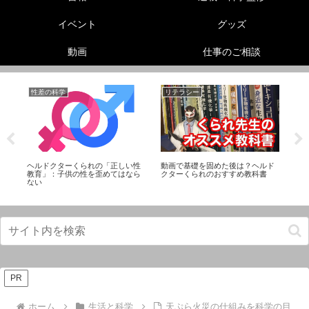
イベント
グッズ
動画
仕事のご相談
性差の科学
リテラシー
美
ヘルドクターくられの「正しい性
動画で基礎を固めた後は？ヘルド
【
プ
教育」：子供の性を歪めてはなら
クターくられのおすすめ教科書
選
ない
PR
ホーム
生活と科学
天ぷら火災の仕組みを科学の目