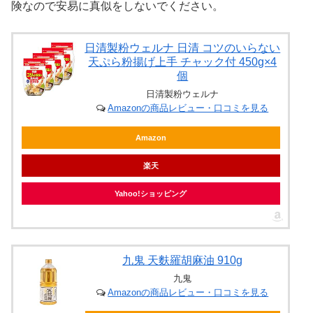
険なので安易に真似をしないでください。
日清製粉ウェルナ 日清 コツのいらない
天ぷら粉揚げ上手 チャック付 450g×4
個
日清製粉ウェルナ
Amazonの商品レビュー・口コミを見る
Amazon
楽天
Yahoo!ショッピング
九鬼 天麩羅胡麻油 910g
九鬼
Amazonの商品レビュー・口コミを見る