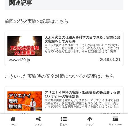
関連記事
前回の発火実験の記事はこちら
天ぷら火災の仕組みを科学の目で見る：実際に発
火実験をしてみた件
天ぷら火災にはマヨネーズ。そんな話を聞いたことはない
でしょうか。ある程度リテラシーのある人なら、かなり知
られている話だと思います。今回と次回に分けて、実際に
天ぷら火災を起こし、それにマヨネーズが使えるのかどう
かを検証します。
2019.01.21
www.cl20.jp
こういった実験時の安全対策についての記事はこちら
アリエナイ理科の実験・動画撮影の舞台裏：火遊
びと万が一の安全対策
大火力の実験は見栄えがしますが、アリエナイ理科でも他
の動画でも、安全対策は何重にも気をつけています。炎と
いう予測不可能な事態を起こすモノを扱うわけですから、
そこはおふざけでは済まされません。今回はそんな舞台裏
の話をご紹介。
2018.10.11
www.cl20.jp
ホーム
シェア
目次へ
トップ
サイドバー