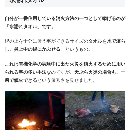
自分が一番信用している消火方法の一つとして挙げるのが
「水濡れタオル」です。
鍋の上を十分に覆う事ができるサイズの
タオルを水で濡ら
し、炎上中の鍋にかぶせる
、というもの。
これは
有機化学の実験中に出た火災を鎮火するために用い
られる事の多い手法
なのですが、
天ぷら火災の場合も、一
瞬で鎮火できる
という優秀さを見せました。