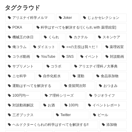
タグクラウド
アリエナイ科学メルマ
Joker
じょかセレクション
POKA
科学はすべてを解決する! [くられ with 薬理凶室]
機械王の休日
くられ
カクテル
スキンケア
俺コラム
ダイエット
○○の主役は我々だ！
薬理凶室
コラボ動画
YouTube
SNS
イベント
対談動画
サプリメント
コラボ
アリエナイ理科ノ大事典
ニセ科学
自作化粧水
運動
食品添加物
運動はすべてを解決する
亜留間次郎
おつまみ
100円均一
ア理科シリーズ
ラジオライフ
対談動画解説
お酒
100均
イベントレポート
三才ブックス
Twitter
ビール
ヘルドクターくられの科学はすべてを解決する!!
添加物