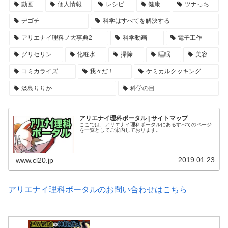
動画
個人情報
レシピ
健康
ツナっち
デゴチ
科学はすべてを解決する
アリエナイ理科ノ大事典2
科学動画
電子工作
グリセリン
化粧水
掃除
睡眠
美容
コミカライズ
我々だ！
ケミカルクッキング
淡島りりか
科学の目
アリエナイ理科ポータル | サイトマップ
ここでは、アリエナイ理科ポータルにあるすべてのページ
を一覧としてご案内しております。
2019.01.23
www.cl20.jp
アリエナイ理科ポータルのお問い合わせはこちら