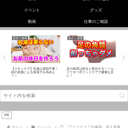
イベント
グッズ
動画
仕事のご相談
美容と健康
美容と健康
生
の
【スキンケア】乳液は原則不要！
足の角質は削ると悪化する！ヘル
ヘ
顔の皮脂による保湿力を高めよ
ドクター式フットケアで健康な足
【
う！
に！
レ
PR
ホーム
イベント
「アリエナイ工作事典」喜久屋書