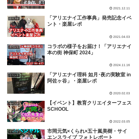
2021.12.11
「アリエナイ工作事典」発売記念イベ
イベント
ント・楽屋レポ
2021.04.03
コラボの様子をお届け！「アリエナイ
イベント
本の街 神保町 2024」
2024.11.16
「アリエナイ理科 如月･夜の実験室 in
イベント
阿佐ヶ谷」・楽屋レポ
2020.02.03
【イベント】教育クリエイターフェス
イベント
SCHOOL
2022.03.05
市岡元気×くられ×五十嵐美樹・サイ
イベント
エンスライブ フォトレポート