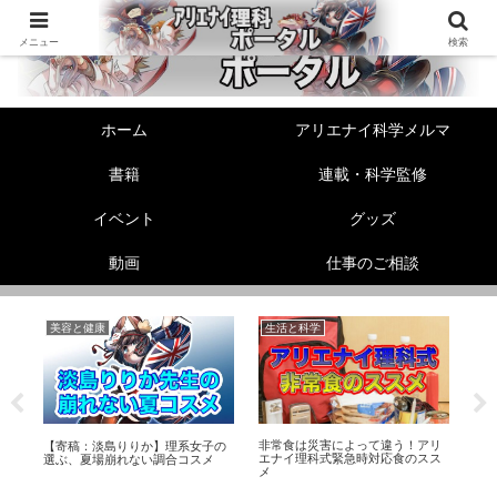
メニュー
検索
ホーム
アリエナイ科学メルマ
書籍
連載・科学監修
イベント
グッズ
動画
仕事のご相談
美容と健康
生活と科学
性
非常食は災害によって違う！アリ
【寄稿：淡島りりか】理系女子の
精
エナイ理科式緊急時対応食のスス
て
選ぶ、夏場崩れない調合コスメ
か
メ