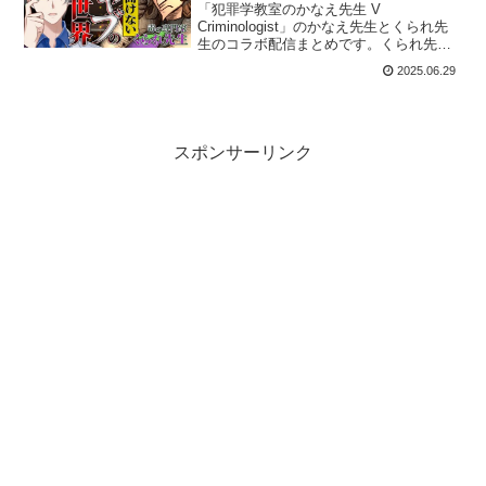
「犯罪学教室のかなえ先生 V
Criminologist」のかなえ先生とくられ先
生のコラボ配信まとめです。くられ先生
の「ヤクの雑学」や、倫獄先生の表現の
2025.06.29
自由の話、そして亜留間先生の「出張合
法昔ばなし」など、ぜひお楽しみくださ
い。
スポンサーリンク