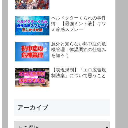
ヘルドクターくられの事件
簿：【最強ミント液】キワ
ミ冷感スプレー
意外と知らない熱中症の危
機管理：体温調節の仕組み
を知ろう
【表現規制】「エロ広告規
制法案」について思うこと
アーカイブ