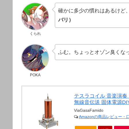
確かに多少の慣れはあるけど
バリ）
くられ
ふむ。ちょっとオゾン臭くな
POKA
テスラコイル 音楽演奏
無線音伝送 固体電源DIYキ
ViaGasaFamido
Amazonの商品レビュー・