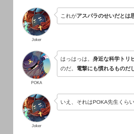
これが
アスパラのせいだとは
Joker
はっはっは。
身近な科学トリ
のだ。
電撃にも慣れるものだ
POKA
いえ、それはPOKA先生くら
Joker