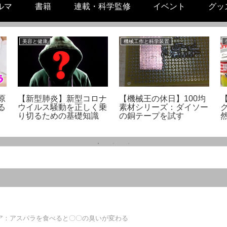
ルマ
書籍
連載・科学監修
イベント
グッ
美容と健康
機械工作と科学装置
原
【新型肺炎】新型コロナ
【機械王の休日】100均
る
ウイルス騒動を正しく乗
素材シリーズ：ダイソー
り切るための基礎知識
の銅テープを試す
ア：アスパラを食べると〇〇の臭いが変わる