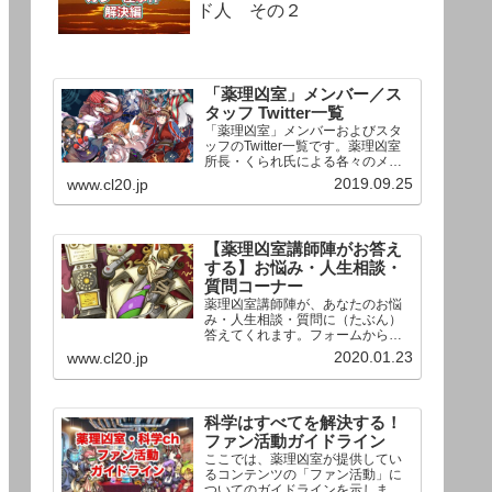
ド人 その２
「薬理凶室」メンバー／ス
タッフ Twitter一覧
「薬理凶室」メンバーおよびスタ
ッフのTwitter一覧です。薬理凶室
所長・くられ氏による各々のメン
バーの一言紹介付き。Twitterへの
2019.09.25
www.cl20.jp
リンクの下にあるフォローボタン
を押すとそのままフォローできま
す。
【薬理凶室講師陣がお答え
する】お悩み・人生相談・
質問コーナー
薬理凶室講師陣が、あなたのお悩
み・人生相談・質問に（たぶん）
答えてくれます。フォームからお
送りいただいた相談は、順次、動
2020.01.23
www.cl20.jp
画として公開される予定（時期未
定）！ どうぞお気軽にご質問く
ださい。
科学はすべてを解決する！
ファン活動ガイドライン
ここでは、薬理凶室が提供してい
るコンテンツの「ファン活動」に
ついてのガイドラインを示しま