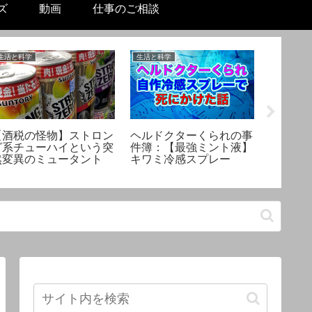
ズ
動画
仕事のご相談
生活と科学
生活と科学
美容と健康
【酒税の怪物】ストロン
ヘルドクターくられの事
【スキ
グ系チューハイという突
件簿：【最強ミント液】
ターく
然変異のミュータント
キワミ冷感スプレー
粧水の