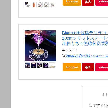
Amazon
楽天
Yah
Bluetooth音楽テ
10cmソリッドステー
ルおもちゃ無線伝送実
Acogedor
Amazonの商品レビュー・
Amazon
楽天
Yah
目
アスパ