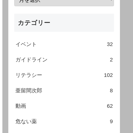
カテゴリー
イベント
32
ガイドライン
2
リテラシー
102
亜留間次郎
8
動画
62
危ない薬
9