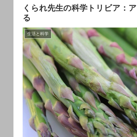
くられ先生の科学トリビア：ア
る
生活と科学