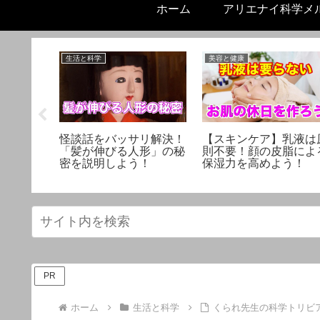
ホーム
アリエナイ科学メ
生活と科学
美容と健康
ンバー／
怪談話をバッサリ解決！
【スキンケア】乳液は
r一覧
「髪が伸びる人形」の秘
則不要！顔の皮脂によ
密を説明しよう！
保湿力を高めよう！
PR
ホーム
生活と科学
くられ先生の科学トリビ