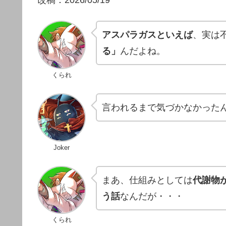
改稿：2026/05/19
アスパラガスといえば
、実は
る」
んだよね。
くられ
言われるまで気づかなかった
Joker
まあ、仕組みとしては
代謝物
う話
なんだが・・・
くられ