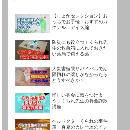
【じょかセレクション】お
うちでお手軽！おすすめカ
クテル：アイス編
防災にも役立つ！くられ先
生の救急箱に入れておきた
い薬局で買える薬
大災害極限サバイバルで期
限切れの薬しかなかったら
どうすべきか？
怪しい募金に気をつけよ
う・くられ先生の募金詐欺
講座
ヘルドクターくられの事件
簿：真夏のカレー屋のイン