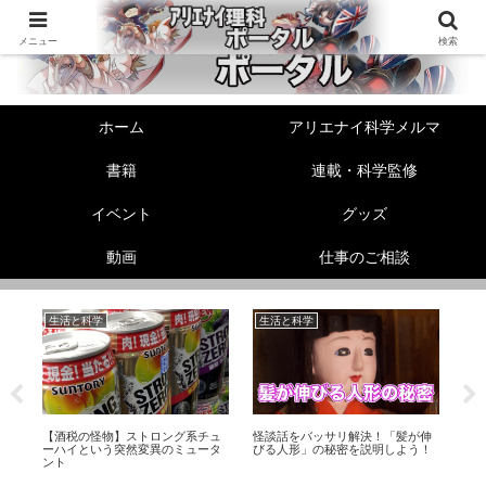
メニュー
検索
ホーム
アリエナイ科学メルマ
書籍
連載・科学監修
イベント
グッズ
動画
仕事のご相談
生活と科学
生活と科学
生
ス
【酒税の怪物】ストロング系チュ
怪談話をバッサリ解決！「髪が伸
ヘ
礎
ーハイという突然変異のミュータ
びる人形」の秘密を説明しよう！
【
ント
レ