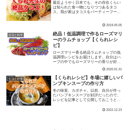
最近ようやく日本でも、その存在くらい
は知られた食べ物になりつつあるタコ
ス。我が家はタコスをパーティーフード
や夕食にと、かれこれ20年近い付き合い
があるので、普通のタコスではなくロー
2019.05.05
カライズしていってるので、それも併せ
て紹介します。
絶品！低温調理で作るローズマリ
生活と科学
ーのラムチョップ【くられレシ
ピ】
ローズマリー香る絶品ラムチョップの低
温調理レシピをお届けします。自分はハ
ーブの中でもローズマリーの香りが好き
で、原稿を書く時にも目の前に吊るして
2020.01.31
いるほど。そんなローズマリーを使った
贅沢な一品です。
【くられレシピ】冬場に嬉しいパ
生活と科学
ンプキンスープの作り方
冬の味覚、カボチャ。以前、自分が作っ
たパンプキンスープが好評だったので、
レシピを記事として公開しておこうと思
います。材料も作り方もシンプルながら
とても美味しいのでぜひお試しあれ
2022.12.23