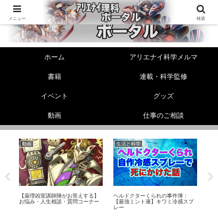
メニュー
検索
ホーム
アリエナイ科学メルマ
書籍
連載・科学監修
イベント
グッズ
動画
仕事のご相談
動画
生活と科学
生
非
【薬理凶室講師陣がお答えする】
ヘルドクターくられの事件簿：
エ
て
お悩み・人生相談・質問コーナー
【最強ミント液】キワミ冷感スプ
メ
レー