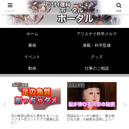
メニュー
検索
ホーム
アリエナイ科学メルマ
書籍
連載・科学監修
イベント
グッズ
動画
仕事のご相談
美容と健康
生活と科学
未
ら
足の角質は削ると悪化する！ヘル
怪談話をバッサリ解決！「髪が伸
「
り
ドクター式フットケアで健康な足
びる人形」の秘密を説明しよう！
Twi
に！