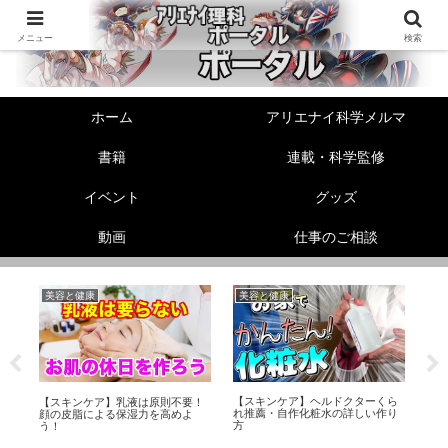
メニュー
検索
ホーム
アリエナイ科学メルマ
書籍
連載・科学監修
イベント
グッズ
動画
仕事のご相談
美容と健康
美容と健康
機
【スキンケア】ヘルドクターくら
る
【スキンケア】乳液は原則不要！
【機
れ推薦・自作化粧水の詳しい作り
顔の皮脂による保湿力を高めよ
ズ
方
う！