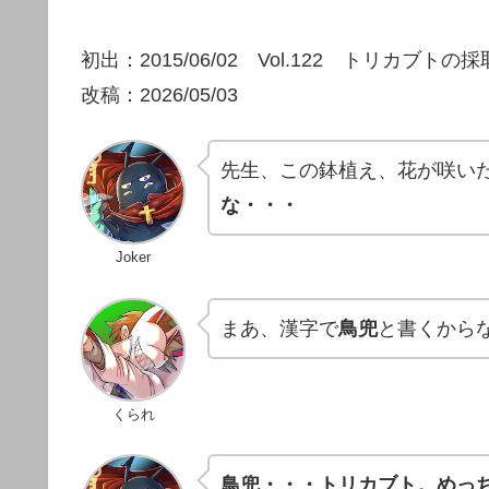
初出：2015/06/02 Vol.122 トリカブトの採
改稿：2026/05/03
先生、この鉢植え、花が咲い
な・・・
Joker
まあ、漢字で
鳥兜
と書くから
くられ
鳥兜・・・トリカブト。めっ