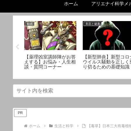
ホーム
アリエナイ科学メ
動画
美容と健康
と悪化す
【薬理凶室講師陣がお答
【新型肺炎】新型コロ
ー式フッ
えする】お悩み・人生相
ウイルス騒動を正しく
足に！
談・質問コーナー
り切るための基礎知識
PR
ホーム
生活と科学
【毒草】日本三大有毒植