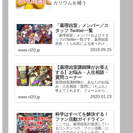
カリウムを補う
「薬理凶室」メンバー／ス
タッフ Twitter一覧
「薬理凶室」メンバーおよびスタ
ッフのTwitter一覧です。薬理凶室
所長・くられ氏による各々のメン
バーの一言紹介付き。Twitterへの
2019.09.25
www.cl20.jp
リンクの下にあるフォローボタン
を押すとそのままフォローできま
す。
【薬理凶室講師陣がお答え
する】お悩み・人生相談・
質問コーナー
薬理凶室講師陣が、あなたのお悩
み・人生相談・質問に（たぶん）
答えてくれます。フォームからお
送りいただいた相談は、順次、動
2020.01.23
www.cl20.jp
画として公開される予定（時期未
定）！ どうぞお気軽にご質問く
ださい。
科学はすべてを解決する！
ファン活動ガイドライン
ここでは、薬理凶室が提供してい
るコンテンツの「ファン活動」に
ついてのガイドラインを示しま