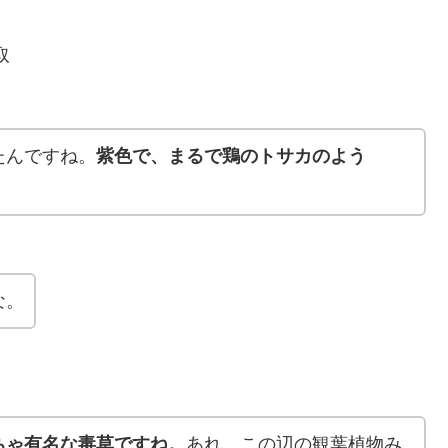
取
たんですね。
紫色で、まるで鶏のトサカのよう
な。
ちゃ有名な毒草ですね。
あれ、この辺の観葉植物み