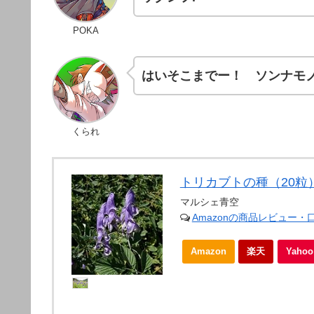
POKA
はいそこまでー！ ソンナモ
くられ
トリカブトの種（20粒
マルシェ青空
Amazonの商品レビュー・
Amazon
楽天
Yah