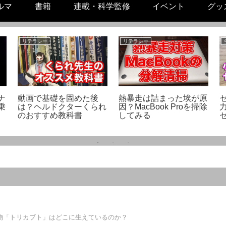
ルマ
書籍
連載・科学監修
イベント
グッ
リテラシー
リテラシー
ナ
動画で基礎を固めた後
熱暴走は詰まった埃が原
乗
は？ヘルドクターくられ
因？MacBook Proを掃除
のおすすめ教科書
してみる
物「トリカブト」はどこに生えているのか？