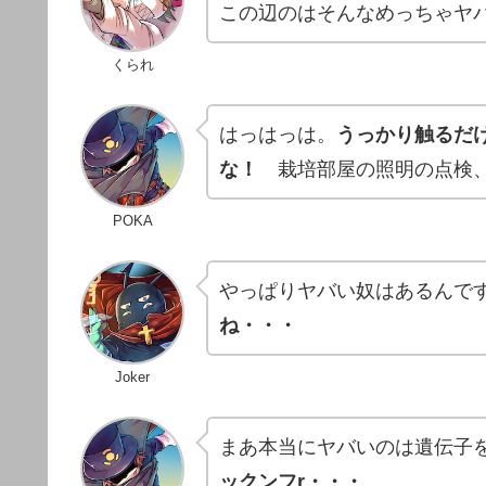
この辺のはそんなめっちゃヤ
くられ
はっはっは。
うっかり触るだ
な！
栽培部屋の照明の点検、
POKA
やっぱりヤバい奴はあるんで
ね・・・
Joker
まあ本当にヤバいのは遺伝子
ックンフr・・・