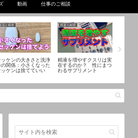
ズ
動画
仕事のご相談
生活と科学
性差の科学
機械工作と
セッケンの大きさと洗浄
精液を増やすクスリは実
【機械王
力の関係：小さくなった
在するのか？ 性にまつ
素材シ
セッケンは捨てていい
わるサプリメント
の銅テ