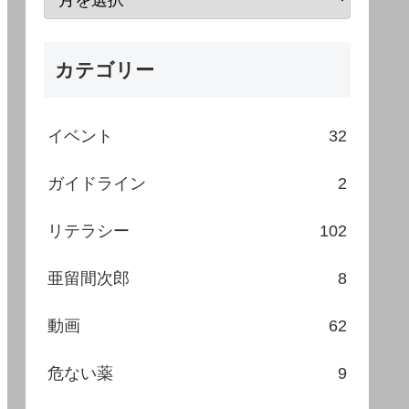
カテゴリー
イベント
32
ガイドライン
2
リテラシー
102
亜留間次郎
8
動画
62
危ない薬
9