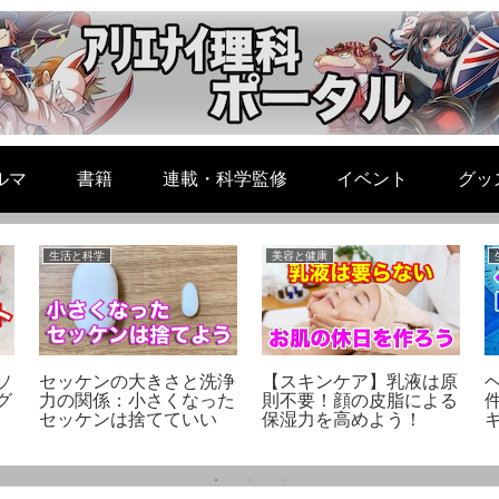
ルマ
書籍
連載・科学監修
イベント
グッ
生活と科学
美容と健康
ソ
セッケンの大きさと洗浄
【スキンケア】乳液は原
グ
力の関係：小さくなった
則不要！顔の皮脂による
セッケンは捨てていい
保湿力を高めよう！