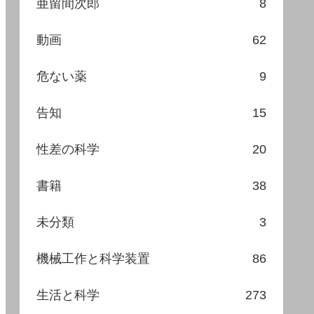
亜留間次郎
8
動画
62
危ない薬
9
告知
15
性差の科学
20
書籍
38
未分類
3
機械工作と科学装置
86
生活と科学
273