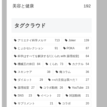
美容と健康
192
タグクラウド
アリエナイ科学メルマ
713
Joker
139
じょかセレクション
91
POKA
87
科学はすべてを解決する! [くられ with 薬理凶室]
84
機械王の休日
84
くられ
73
カクテル
54
スキンケア
38
俺コラム
36
ダイエット
29
○○の主役は我々だ！
27
薬理凶室
27
コラボ動画
26
YouTube
23
SNS
23
イベント
22
対談動画
21
サプリメント
21
コラボ
20