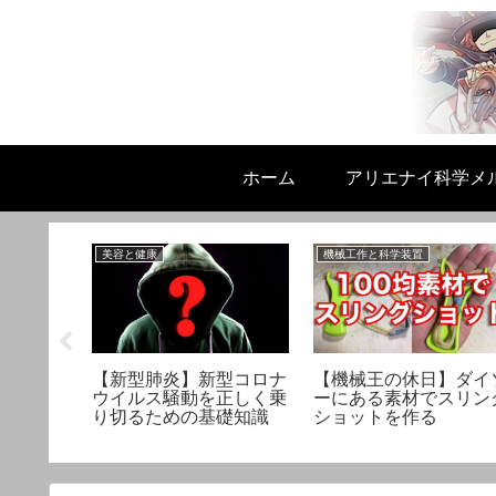
ホーム
アリエナイ科学メ
美容と健康
機械工作と科学装置
リ解決！
【新型肺炎】新型コロナ
【機械王の休日】ダイ
形」の秘
ウイルス騒動を正しく乗
ーにある素材でスリン
！
り切るための基礎知識
ショットを作る