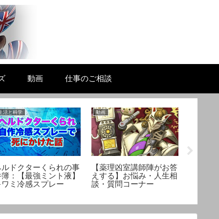
ズ
動画
仕事のご相談
生活と科学
動画
美容と健康
ヘルドクターくられの事
【薬理凶室講師陣がお答
足の角
件簿：【最強ミント液】
えする】お悩み・人生相
る！ヘ
キワミ冷感スプレー
談・質問コーナー
トケア