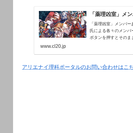
「薬理凶室」メンバ
「薬理凶室」メンバーお
氏による各々のメンバー
ボタンを押すとそのま
www.cl20.jp
アリエナイ理科ポータルのお問い合わせはこ