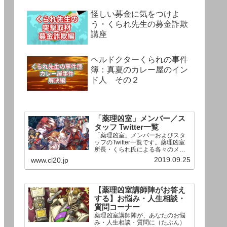
怪しい募金に気をつけよ
う・くられ先生の募金詐欺
講座
ヘルドクターくられの事件
簿：真夏のカレー屋のイン
ド人 その２
「薬理凶室」メンバー／ス
タッフ Twitter一覧
「薬理凶室」メンバーおよびスタ
ッフのTwitter一覧です。薬理凶室
所長・くられ氏による各々のメン
バーの一言紹介付き。Twitterへの
2019.09.25
www.cl20.jp
リンクの下にあるフォローボタン
を押すとそのままフォローできま
す。
【薬理凶室講師陣がお答え
する】お悩み・人生相談・
質問コーナー
薬理凶室講師陣が、あなたのお悩
み・人生相談・質問に（たぶん）