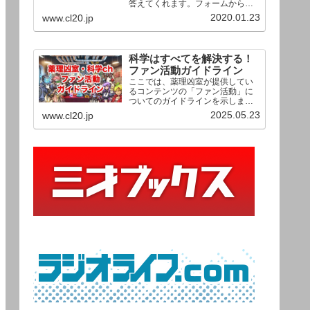
答えてくれます。フォームからお
送りいただいた相談は、順次、動
2020.01.23
www.cl20.jp
画として公開される予定（時期未
定）！ どうぞお気軽にご質問く
ださい。
科学はすべてを解決する！
ファン活動ガイドライン
ここでは、薬理凶室が提供してい
るコンテンツの「ファン活動」に
ついてのガイドラインを示しま
す。ご利用の場合は当ガイドライ
2025.05.23
www.cl20.jp
ンを遵守して頂けますよう、よろ
しくお願い申し上げます。