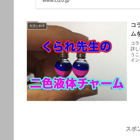
www.cl20.jp
コ
生活と科学
ム
コラ
詳し
うこ
イン
スポ