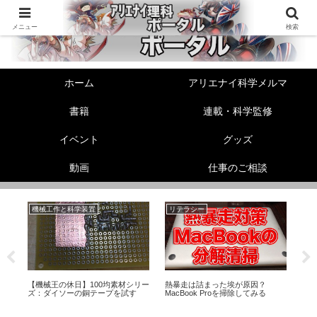
メニュー
検索
ホーム
アリエナイ科学メルマ
書籍
連載・科学監修
イベント
グッズ
動画
仕事のご相談
機械工作と科学装置
リテラシー
生
！
【機械王の休日】100均素材シリー
熱暴走は詰まった埃が原因？
セ
ズ：ダイソーの銅テープを試す
MacBook Proを掃除してみる
係
て