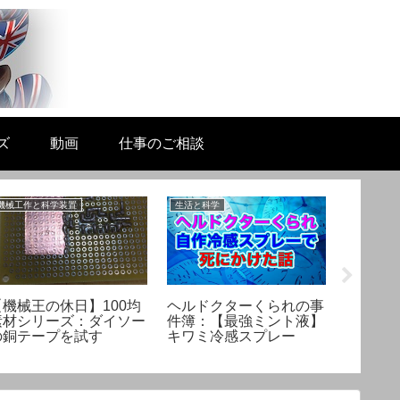
ズ
動画
仕事のご相談
機械工作と科学装置
生活と科学
生活と科学
【機械王の休日】100均
ヘルドクターくられの事
セッケ
素材シリーズ：ダイソー
件簿：【最強ミント液】
力の関
の銅テープを試す
キワミ冷感スプレー
セッケ