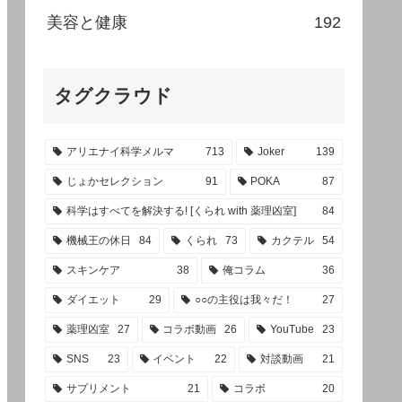
美容と健康
192
タグクラウド
アリエナイ科学メルマ
713
Joker
139
じょかセレクション
91
POKA
87
科学はすべてを解決する! [くられ with 薬理凶室]
84
機械王の休日
84
くられ
73
カクテル
54
スキンケア
38
俺コラム
36
ダイエット
29
○○の主役は我々だ！
27
薬理凶室
27
コラボ動画
26
YouTube
23
SNS
23
イベント
22
対談動画
21
サプリメント
21
コラボ
20