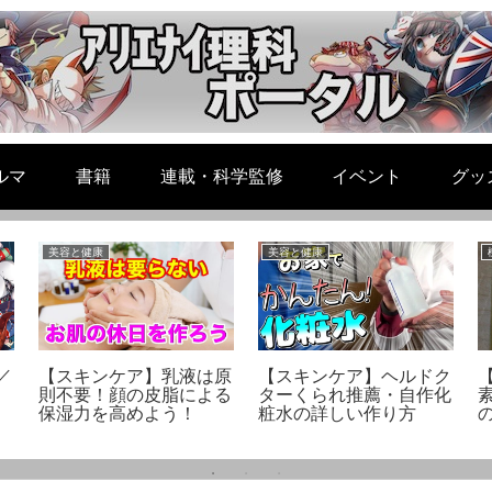
ルマ
書籍
連載・科学監修
イベント
グッ
美容と健康
美容と健康
／
【スキンケア】乳液は原
【スキンケア】ヘルドク
則不要！顔の皮脂による
ターくられ推薦・自作化
保湿力を高めよう！
粧水の詳しい作り方