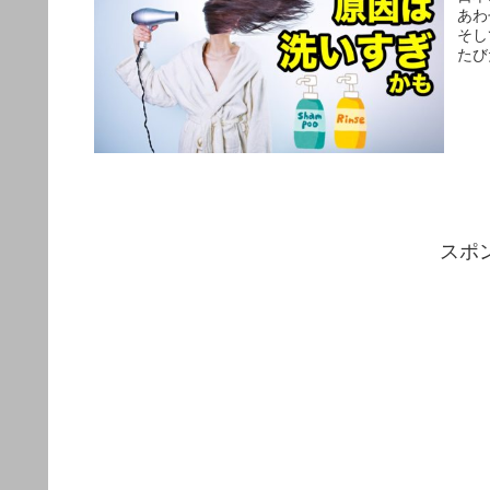
あわ
そし
たび
スポ