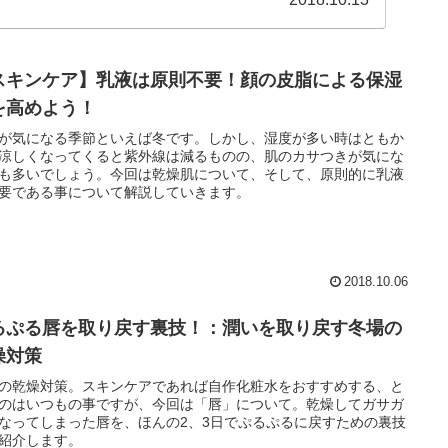
スキンケア】乳液は原則不要！顔の皮脂による保湿
を高めよう！
が気になる季節といえば冬です。しかし、湿度が多い時はともか
涼しくなってくると紫外線は減るものの、肌のカサつきが気にな
も多いでしょう。今回は乾燥肌について、そして、原則的に乳液
要である事について解説していきます。
2018.10.06
るぷる唇を取り戻す裏技！：潤いを取り戻す冬場の
燥対策
の乾燥対策。スキンケアであれば自作化粧水をおすすめする、と
のはいつもの事ですが、今回は「唇」について。乾燥してガサガ
なってしまった唇を、ほんの2、3日でぷるぷるに戻すための裏技
紹介します。