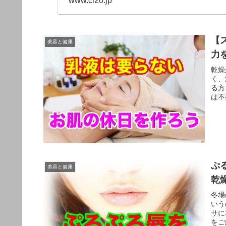
www.cl20.jp
【
美容と健康
力
乾燥
く、
る方
は不
ぷ
美容と健康
乾
冬場
いう
サに
をご