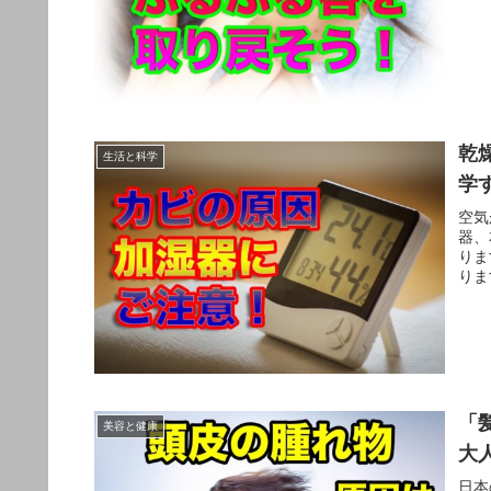
乾
生活と科学
学
空気
器、
りま
りま
「
美容と健康
大
日本