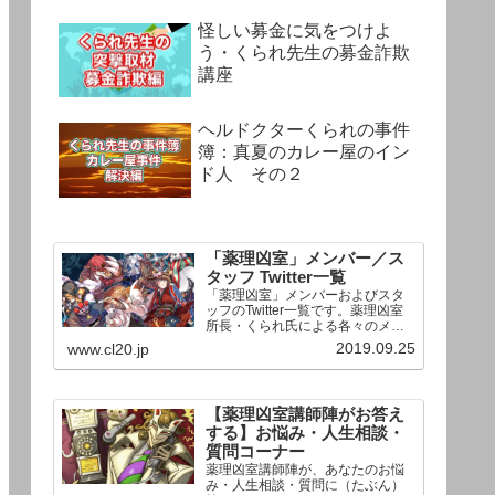
怪しい募金に気をつけよ
う・くられ先生の募金詐欺
講座
ヘルドクターくられの事件
簿：真夏のカレー屋のイン
ド人 その２
「薬理凶室」メンバー／ス
タッフ Twitter一覧
「薬理凶室」メンバーおよびスタ
ッフのTwitter一覧です。薬理凶室
所長・くられ氏による各々のメン
バーの一言紹介付き。Twitterへの
2019.09.25
www.cl20.jp
リンクの下にあるフォローボタン
を押すとそのままフォローできま
す。
【薬理凶室講師陣がお答え
する】お悩み・人生相談・
質問コーナー
薬理凶室講師陣が、あなたのお悩
み・人生相談・質問に（たぶん）