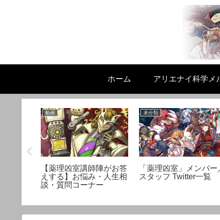
ホーム
アリエナイ科学メ
動画
未分類
りか】理
【薬理凶室講師陣がお答
「薬理凶室」メンバー
夏場崩れ
えする】お悩み・人生相
スタッフ Twitter一覧
談・質問コーナー