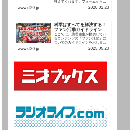
答えてくれます。フォームからお
送りいただいた相談は、順次、動
2020.01.23
www.cl20.jp
画として公開される予定（時期未
定）！ どうぞお気軽にご質問く
ださい。
科学はすべてを解決する！
ファン活動ガイドライン
ここでは、薬理凶室が提供してい
るコンテンツの「ファン活動」に
ついてのガイドラインを示しま
す。ご利用の場合は当ガイドライ
2025.05.23
www.cl20.jp
ンを遵守して頂けますよう、よろ
しくお願い申し上げます。