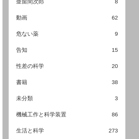
亜留間次郎
8
動画
62
危ない薬
9
告知
15
性差の科学
20
書籍
38
未分類
3
機械工作と科学装置
86
生活と科学
273