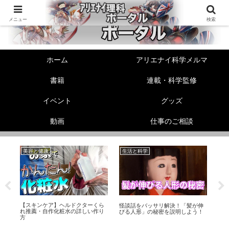
メニュー
検索
ホーム
アリエナイ科学メルマ
書籍
連載・科学監修
イベント
グッズ
動画
仕事のご相談
美容と健康
生活と科学
美
【スキンケア】ヘルドクターくら
る
怪談話をバッサリ解決！「髪が伸
足
れ推薦・自作化粧水の詳しい作り
びる人形」の秘密を説明しよう！
ド
方
に