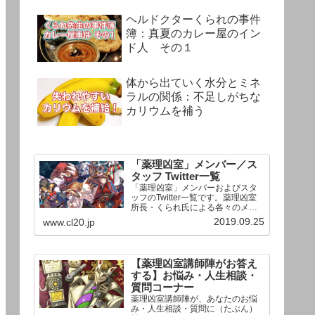
ヘルドクターくられの事件
簿：真夏のカレー屋のイン
ド人 その１
体から出ていく水分とミネ
ラルの関係：不足しがちな
カリウムを補う
「薬理凶室」メンバー／ス
タッフ Twitter一覧
「薬理凶室」メンバーおよびスタ
ッフのTwitter一覧です。薬理凶室
所長・くられ氏による各々のメン
バーの一言紹介付き。Twitterへの
2019.09.25
www.cl20.jp
リンクの下にあるフォローボタン
を押すとそのままフォローできま
す。
【薬理凶室講師陣がお答え
する】お悩み・人生相談・
質問コーナー
薬理凶室講師陣が、あなたのお悩
み・人生相談・質問に（たぶん）