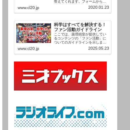
答えてくれます。フォームからお
送りいただいた相談は、順次、動
2020.01.23
www.cl20.jp
画として公開される予定（時期未
定）！ どうぞお気軽にご質問く
ださい。
科学はすべてを解決する！
ファン活動ガイドライン
ここでは、薬理凶室が提供してい
るコンテンツの「ファン活動」に
ついてのガイドラインを示しま
す。ご利用の場合は当ガイドライ
2025.05.23
www.cl20.jp
ンを遵守して頂けますよう、よろ
しくお願い申し上げます。