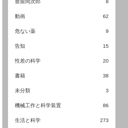
亜留間次郎
8
動画
62
危ない薬
9
告知
15
性差の科学
20
書籍
38
未分類
3
機械工作と科学装置
86
生活と科学
273