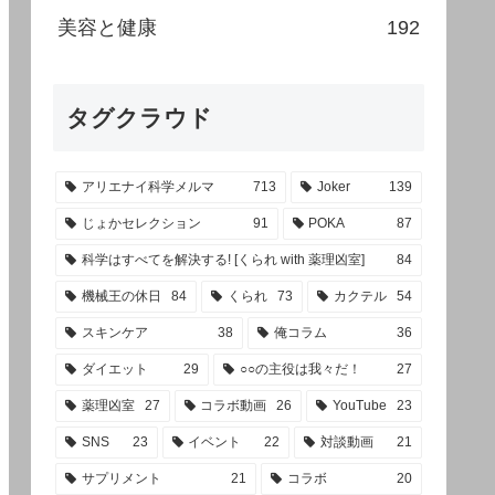
美容と健康
192
タグクラウド
アリエナイ科学メルマ
713
Joker
139
じょかセレクション
91
POKA
87
科学はすべてを解決する! [くられ with 薬理凶室]
84
機械王の休日
84
くられ
73
カクテル
54
スキンケア
38
俺コラム
36
ダイエット
29
○○の主役は我々だ！
27
薬理凶室
27
コラボ動画
26
YouTube
23
SNS
23
イベント
22
対談動画
21
サプリメント
21
コラボ
20