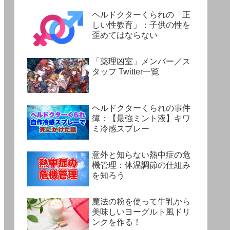
ヘルドクターくられの「正
しい性教育」：子供の性を
歪めてはならない
「薬理凶室」メンバー／ス
タッフ Twitter一覧
ヘルドクターくられの事件
簿：【最強ミント液】キワ
ミ冷感スプレー
意外と知らない熱中症の危
機管理：体温調節の仕組み
を知ろう
魔法の粉を使って牛乳から
美味しいヨーグルト風ドリ
ンクを作る！