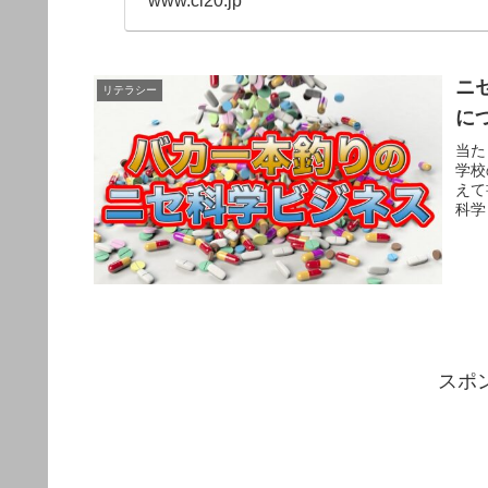
www.cl20.jp
ニ
リテラシー
に
当た
学校
えて
科学
スポ