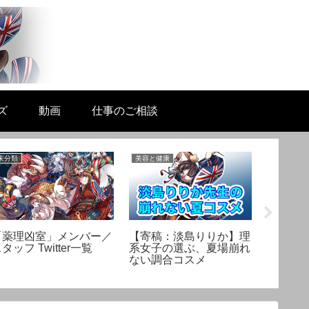
ズ
動画
仕事のご相談
未分類
美容と健康
生活と科学
「薬理凶室」メンバー／
【寄稿：淡島りりか】理
非常食
タッフ Twitter一覧
系女子の選ぶ、夏場崩れ
う！ア
ない調合コスメ
急時対