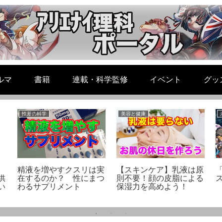
ルマ
書籍
連載・科学監修
イベント
グッ
性差の科学
美容と健康
精液を増やすクスリは実
【スキンケア】乳液は原
供
在するのか？ 性にまつ
則不要！顔の皮脂による
ス
い
わるサプリメント
保湿力を高めよう！