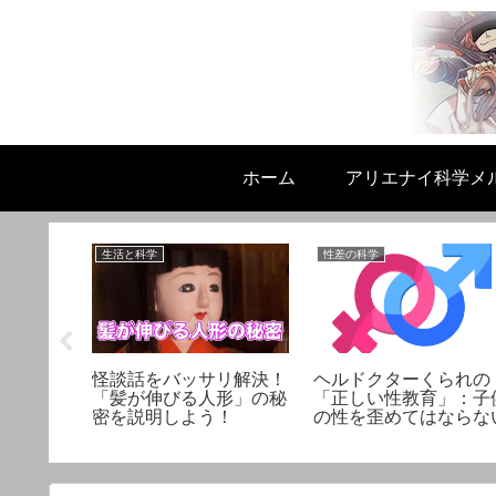
ホーム
アリエナイ科学メ
生活と科学
性差の科学
た埃が原
怪談話をバッサリ解決！
ヘルドクターくられの
Proを掃除
「髪が伸びる人形」の秘
「正しい性教育」：子
密を説明しよう！
の性を歪めてはならな