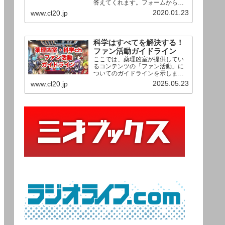
答えてくれます。フォームからお
送りいただいた相談は、順次、動
2020.01.23
www.cl20.jp
画として公開される予定（時期未
定）！ どうぞお気軽にご質問く
ださい。
科学はすべてを解決する！
ファン活動ガイドライン
ここでは、薬理凶室が提供してい
るコンテンツの「ファン活動」に
ついてのガイドラインを示しま
す。ご利用の場合は当ガイドライ
2025.05.23
www.cl20.jp
ンを遵守して頂けますよう、よろ
しくお願い申し上げます。