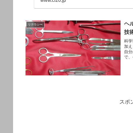
www.cl20.jp
ヘ
リテラシー
技
科学
加え
自分
で、
スポ