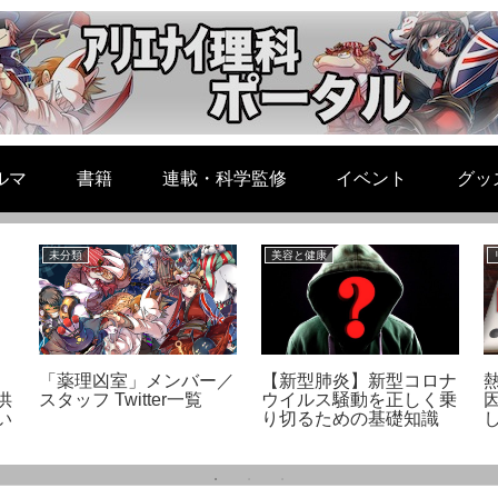
ルマ
書籍
連載・科学監修
イベント
グッ
未分類
美容と健康
「薬理凶室」メンバー／
【新型肺炎】新型コロナ
供
スタッフ Twitter一覧
ウイルス騒動を正しく乗
因
い
り切るための基礎知識