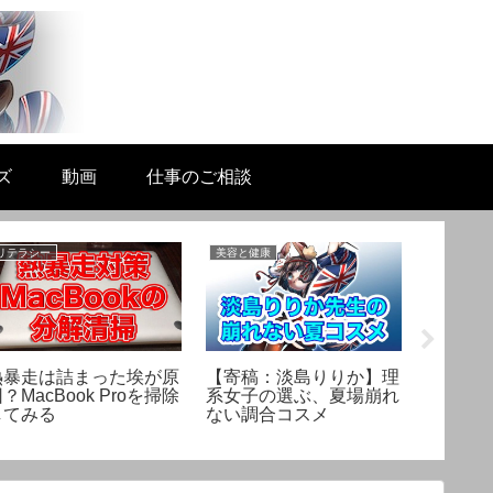
ズ
動画
仕事のご相談
リテラシー
美容と健康
リテラシー
熱暴走は詰まった埃が原
【寄稿：淡島りりか】理
動画で
？MacBook Proを掃除
系女子の選ぶ、夏場崩れ
は？ヘ
してみる
ない調合コスメ
のおす