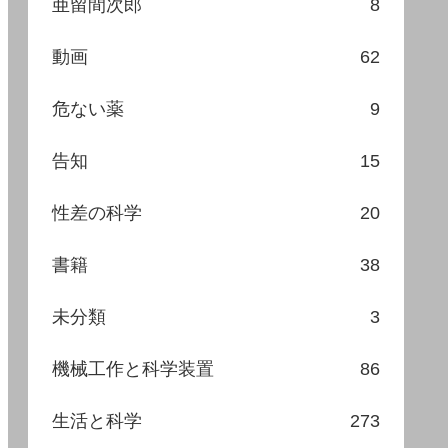
亜留間次郎
8
動画
62
危ない薬
9
告知
15
性差の科学
20
書籍
38
未分類
3
機械工作と科学装置
86
生活と科学
273