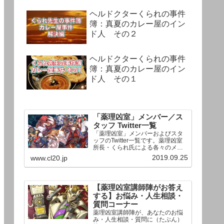
ヘルドクターくられの事件
簿：真夏のカレー屋のイン
ド人 その２
ヘルドクターくられの事件
簿：真夏のカレー屋のイン
ド人 その１
「薬理凶室」メンバー／ス
タッフ Twitter一覧
「薬理凶室」メンバーおよびスタ
ッフのTwitter一覧です。薬理凶室
所長・くられ氏による各々のメン
バーの一言紹介付き。Twitterへの
2019.09.25
www.cl20.jp
リンクの下にあるフォローボタン
を押すとそのままフォローできま
す。
【薬理凶室講師陣がお答え
する】お悩み・人生相談・
質問コーナー
薬理凶室講師陣が、あなたのお悩
み・人生相談・質問に（たぶん）