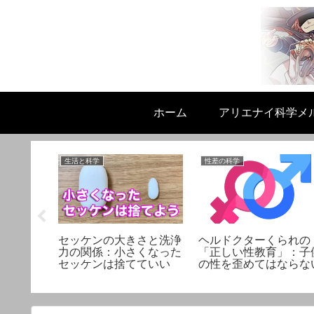
ホーム
アリエナイ科学メ
生活と科学
性差の科学
と悪化す
セッケンの大きさと洗浄
ヘルドクターくられの
ー式フッ
力の関係：小さくなった
「正しい性教育」：子
足に！
セッケンは捨てていい
の性を歪めてはならな