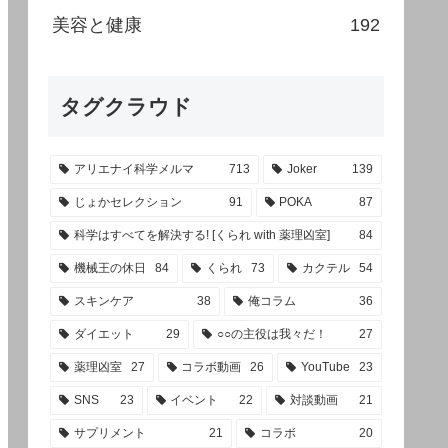
美容と健康
192
タグクラウド
アリエナイ科学メルマ
713
Joker
139
じょかセレクション
91
POKA
87
科学はすべてを解決する! [くられ with 薬理凶室]
84
機械王の休日
84
くられ
73
カクテル
54
スキンケア
38
俺コラム
36
ダイエット
29
○○の主役は我々だ！
27
薬理凶室
27
コラボ動画
26
YouTube
23
SNS
23
イベント
22
対談動画
21
サプリメント
21
コラボ
20