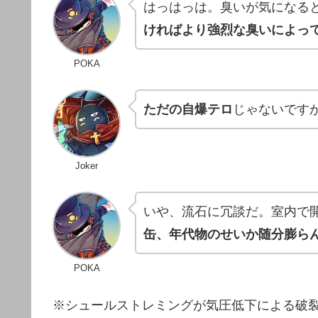
はっはっは。臭いが気にな
ければより強烈な臭いによっ
POKA
ただの自爆テロ
じゃないです
Joker
いや、流石に冗談だ。室内で
缶、年代物のせいか随分膨らん
POKA
※シュールストレミングが気圧低下による破