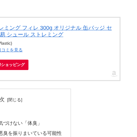
トレミング フィレ 300g オリジナル 缶バッジ セ
易 シュール ストレミング
stic)
口コミを見る
oo!ショッピング
次
気づけない「体臭」
悪臭を振りまいている可能性