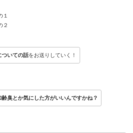
その１
その２
についての話
をお送りしていく！
加齢臭とか気にした方がいいんですかね？