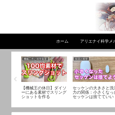
ホーム
アリエナイ科学メ
機械工作と科学装置
生活と科学
陣がお答
【機械王の休日】ダイソ
セッケンの大きさと洗
・人生相
ーにある素材でスリング
力の関係：小さくなっ
ー
ショットを作る
セッケンは捨てていい