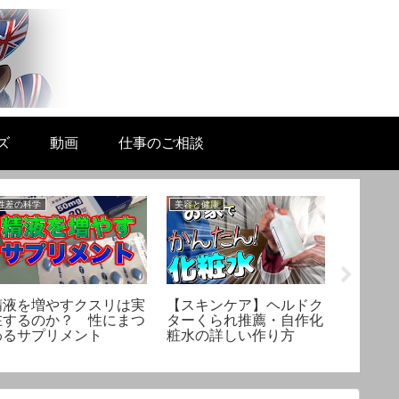
ズ
動画
仕事のご相談
性差の科学
美容と健康
美容と健康
精液を増やすクスリは実
【スキンケア】ヘルドク
【寄稿
在するのか？ 性にまつ
ターくられ推薦・自作化
系女子
わるサプリメント
粧水の詳しい作り方
ない調