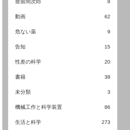
亜留間次郎
8
動画
62
危ない薬
9
告知
15
性差の科学
20
書籍
38
未分類
3
機械工作と科学装置
86
生活と科学
273