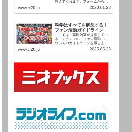
答えてくれます。フォームからお
送りいただいた相談は、順次、動
2020.01.23
www.cl20.jp
画として公開される予定（時期未
定）！ どうぞお気軽にご質問く
ださい。
科学はすべてを解決する！
ファン活動ガイドライン
ここでは、薬理凶室が提供してい
るコンテンツの「ファン活動」に
ついてのガイドラインを示しま
す。ご利用の場合は当ガイドライ
2025.05.23
www.cl20.jp
ンを遵守して頂けますよう、よろ
しくお願い申し上げます。