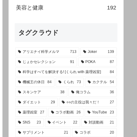
美容と健康
192
タグクラウド
アリエナイ科学メルマ
713
Joker
139
じょかセレクション
91
POKA
87
科学はすべてを解決する! [くられ with 薬理凶室]
84
機械王の休日
84
くられ
73
カクテル
54
スキンケア
38
俺コラム
36
ダイエット
29
○○の主役は我々だ！
27
薬理凶室
27
コラボ動画
26
YouTube
23
SNS
23
イベント
22
対談動画
21
サプリメント
21
コラボ
20