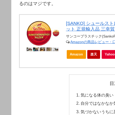
るのはマジです。
[SANKO] シュールス
ット 正規輸入品 三幸貿
サンコープラスチック(SankoPla
Amazonの商品レビュー・
Amazon
楽天
Yah
目
気になる体の臭い
自分ではなかなか
気づかないうちに