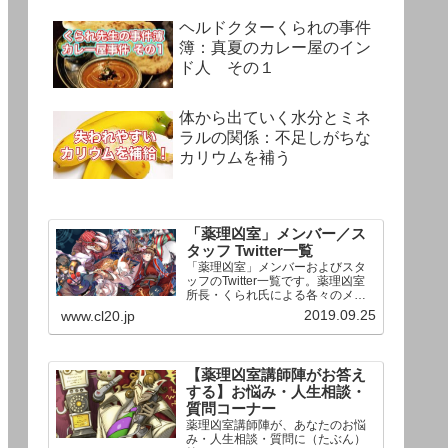
ヘルドクターくられの事件
簿：真夏のカレー屋のイン
ド人 その１
体から出ていく水分とミネ
ラルの関係：不足しがちな
カリウムを補う
「薬理凶室」メンバー／ス
タッフ Twitter一覧
「薬理凶室」メンバーおよびスタ
ッフのTwitter一覧です。薬理凶室
所長・くられ氏による各々のメン
バーの一言紹介付き。Twitterへの
2019.09.25
www.cl20.jp
リンクの下にあるフォローボタン
を押すとそのままフォローできま
す。
【薬理凶室講師陣がお答え
する】お悩み・人生相談・
質問コーナー
薬理凶室講師陣が、あなたのお悩
み・人生相談・質問に（たぶん）