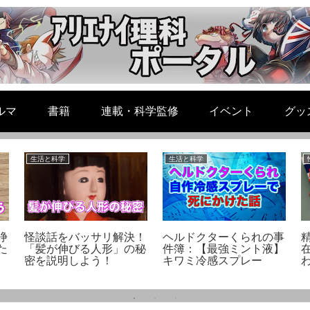
ルマ
書籍
連載・科学監修
イベント
グッ
生活と科学
生活と科学
浄
怪談話をバッサリ解決！
ヘルドクターくられの事
た
「髪が伸びる人形」の秘
件簿：【最強ミント液】
密を説明しよう！
キワミ冷感スプレー