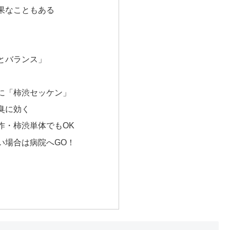
果なこともある
とバランス」
に「柿渋セッケン」
臭に効く
作・柿渋単体でもOK
い場合は病院へGO！