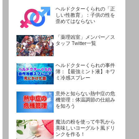
ヘルドクターくられの「正
しい性教育」：子供の性を
歪めてはならない
「薬理凶室」メンバー／ス
タッフ Twitter一覧
ヘルドクターくられの事件
簿：【最強ミント液】キワ
ミ冷感スプレー
意外と知らない熱中症の危
機管理：体温調節の仕組み
を知ろう
魔法の粉を使って牛乳から
美味しいヨーグルト風ドリ
ンクを作る！