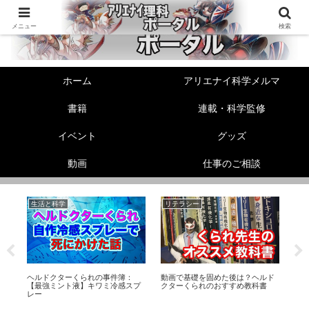
メニュー
検索
ホーム
アリエナイ科学メルマ
書籍
連載・科学監修
イベント
グッズ
動画
仕事のご相談
生活と科学
リテラシー
美
の
ヘルドクターくられの事件簿：
動画で基礎を固めた後は？ヘルド
【
ト
【最強ミント液】キワミ冷感スプ
クターくられのおすすめ教科書
顔
レー
う