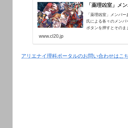
「薬理凶室」メンバ
「薬理凶室」メンバーお
氏による各々のメンバー
ボタンを押すとそのま
www.cl20.jp
アリエナイ理科ポータルのお問い合わせはこ