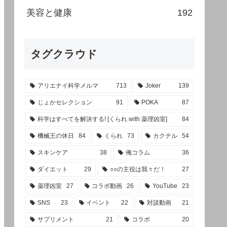
美容と健康
192
タグクラウド
アリエナイ科学メルマ
713
Joker
139
じょかセレクション
91
POKA
87
科学はすべてを解決する! [くられ with 薬理凶室]
84
機械王の休日
84
くられ
73
カクテル
54
スキンケア
38
俺コラム
36
ダイエット
29
○○の主役は我々だ！
27
薬理凶室
27
コラボ動画
26
YouTube
23
SNS
23
イベント
22
対談動画
21
サプリメント
21
コラボ
20