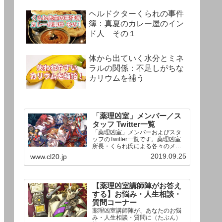
ヘルドクターくられの事件
簿：真夏のカレー屋のイン
ド人 その１
体から出ていく水分とミネ
ラルの関係：不足しがちな
カリウムを補う
「薬理凶室」メンバー／ス
タッフ Twitter一覧
「薬理凶室」メンバーおよびスタ
ッフのTwitter一覧です。薬理凶室
所長・くられ氏による各々のメン
バーの一言紹介付き。Twitterへの
2019.09.25
www.cl20.jp
リンクの下にあるフォローボタン
を押すとそのままフォローできま
す。
【薬理凶室講師陣がお答え
する】お悩み・人生相談・
質問コーナー
薬理凶室講師陣が、あなたのお悩
み・人生相談・質問に（たぶん）