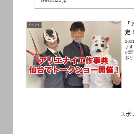
www.cl20.jp
「
イベント
定
20
ます
の開
おり
スポ