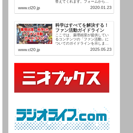
答えてくれます。フォームからお
送りいただいた相談は、順次、動
2020.01.23
www.cl20.jp
画として公開される予定（時期未
定）！ どうぞお気軽にご質問く
ださい。
科学はすべてを解決する！
ファン活動ガイドライン
ここでは、薬理凶室が提供してい
るコンテンツの「ファン活動」に
ついてのガイドラインを示しま
す。ご利用の場合は当ガイドライ
2025.05.23
www.cl20.jp
ンを遵守して頂けますよう、よろ
しくお願い申し上げます。