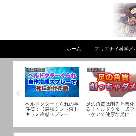
ホーム
アリエナイ科学メ
生活と科学
美容と健康
りか】理
ヘルドクターくられの事
足の角質は削ると悪化
夏場崩れ
件簿：【最強ミント液】
る！ヘルドクター式フ
キワミ冷感スプレー
トケアで健康な足に！