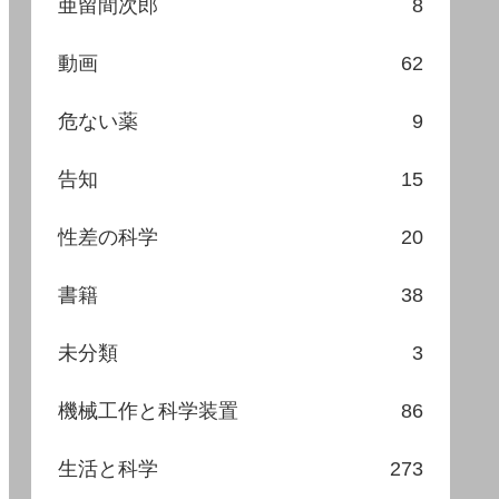
亜留間次郎
8
動画
62
危ない薬
9
告知
15
性差の科学
20
書籍
38
未分類
3
機械工作と科学装置
86
生活と科学
273