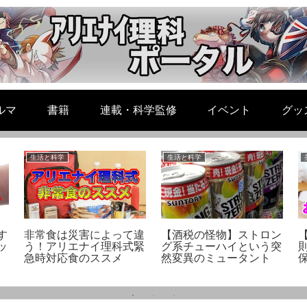
ルマ
書籍
連載・科学監修
イベント
グッ
生活と科学
生活と科学
す
非常食は災害によって違
【酒税の怪物】ストロン
ッ
う！アリエナイ理科式緊
グ系チューハイという突
急時対応食のススメ
然変異のミュータント