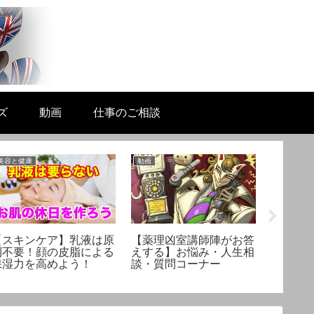
ズ
動画
仕事のご相談
美容と健康
動画
生活と科学
【スキンケア】乳液は原
【薬理凶室講師陣がお答
怪談話
則不要！顔の皮脂による
えする】お悩み・人生相
「髪が
保湿力を高めよう！
談・質問コーナー
密を説