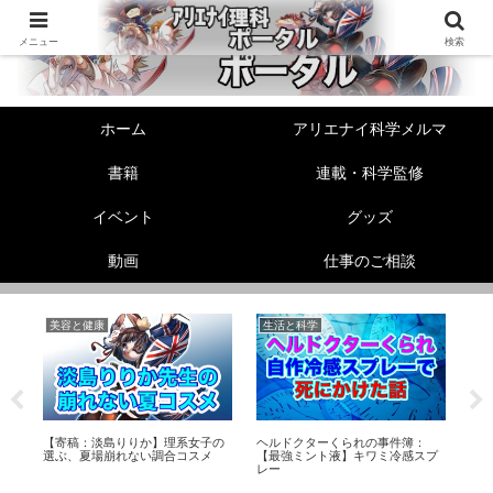
メニュー
検索
ホーム
アリエナイ科学メルマ
書籍
連載・科学監修
イベント
グッズ
動画
仕事のご相談
美容と健康
生活と科学
未
ら
【寄稿：淡島りりか】理系女子の
ヘルドクターくられの事件簿：
「
り
選ぶ、夏場崩れない調合コスメ
【最強ミント液】キワミ冷感スプ
Twi
レー