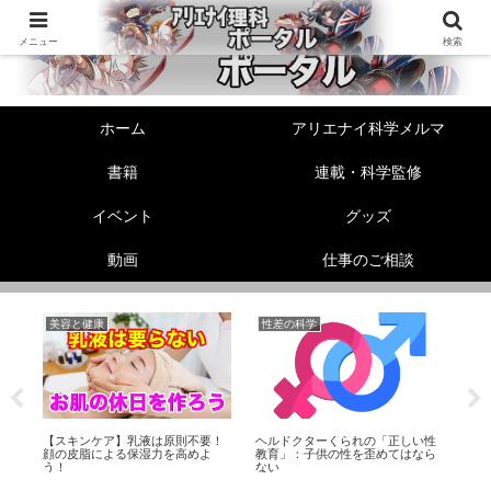
メニュー
検索
ホーム
アリエナイ科学メルマ
書籍
連載・科学監修
イベント
グッズ
動画
仕事のご相談
美容と健康
性差の科学
美
ら
【スキンケア】乳液は原則不要！
ヘルドクターくられの「正しい性
足
り
顔の皮脂による保湿力を高めよ
教育」：子供の性を歪めてはなら
ド
う！
ない
に