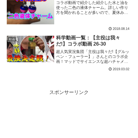
コラボ動画で紹介した紹介した水と油を
使った二色の液体チャーム。詳しい作り
方を聞かれることが多いので、夏休みの
工作に・・・ということで紹介しておき
ましょう。動画では語りきれなかった作
成のポイントなどがあります。
2018.08.14
科学動画一覧：【主役は我々
動画
だ!】コラボ動画 26-30
超人気実況集団「主役は我々だ!【グルッ
ペン・フューラー】」さんとのコラボ企
画！マッドでサイエンスな超ハチャメチ
ャ爆笑科学動画シリーズの一覧、および
2019.03.02
関連するポータル記事などをご紹介しま
す。今回は第26回から第30回まで。お楽
しみください。
スポンサーリンク