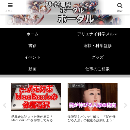
メニュー
検索
ホーム
アリエナイ科学メルマ
書籍
連載・科学監修
イベント
グッズ
動画
仕事のご相談
リテラシー
生活と科学
未
リ
熱暴走は詰まった埃が原因？
怪談話をバッサリ解決！「髪が伸
「
ス
MacBook Proを掃除してみる
びる人形」の秘密を説明しよう！
Twi